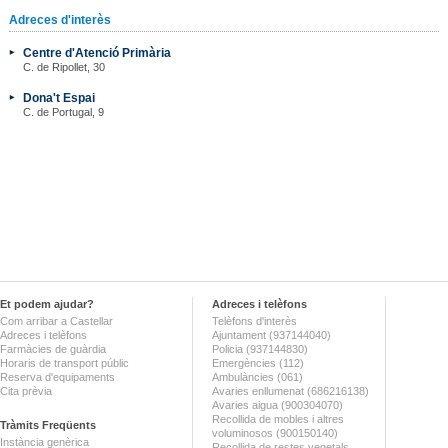
Adreces d'interès
Centre d'Atenció Primària
C. de Ripollet, 30
Dona't Espai
C. de Portugal, 9
Et podem ajudar?
Adreces i telèfons
Com arribar a Castellar
Telèfons d'interès
Adreces i telèfons
Ajuntament (937144040)
Farmàcies de guàrdia
Policia (937144830)
Horaris de transport públic
Emergències (112)
Reserva d'equipaments
Ambulàncies (061)
Cita prèvia
Avaries enllumenat (686216138)
Avaries aigua (900304070)
Recollida de mobles i altres
Tràmits Freqüents
voluminosos (900150140)
Instància genèrica
Recollida de restes vegetals