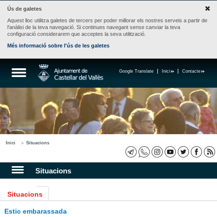
Ús de galetes
Aquest lloc utilitza galetes de tercers per poder millorar els nostres serveis a partir de
l'anàlisi de la teva navegació. Si continues navegant sense canviar la teva
configuració considerarem que acceptes la seva utilització.
Més informació sobre l'ús de les galetes
Google Translate
Inici
Contacte
Inici
Situacions
Situacions
Situacions
Estic embarassada