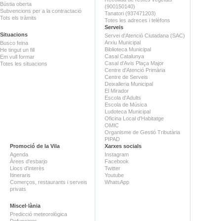
Bústia oberta
(900150140)
Subvencions per a la contractació
Tanatori (937471203)
Tots els tràmits
Totes les adreces i telèfons
Serveis
Situacions
Servei d'Atenció Ciutadana (SAC)
Arxiu Municipal
Busco feina
Biblioteca Municipal
He tingut un fill
Casal Catalunya
Em vull formar
Casal d'Avis Plaça Major
Totes les situacions
Centre d'Atenció Primària
Centre de Serveis
Deixalleria Municipal
El Mirador
Escola d'Adults
Escola de Música
Ludoteca Municipal
Oficina Local d'Habitatge
OMIC
Organisme de Gestió Tributària
PIPAD
Promoció de la Vila
Xarxes socials
Agenda
Instagram
Àrees d'esbarjo
Facebook
Llocs d'interès
Twitter
Itineraris
Youtube
Comerços, restaurants i serveis
WhatsApp
privats
Miscel·lània
Predicció meteorològica
Defuncions