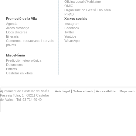
Oficina Local d'Habitatge
OMIC
Organisme de Gestió Tributària
PIPAD
Promoció de la Vila
Xarxes socials
Agenda
Instagram
Àrees d'esbarjo
Facebook
Llocs d'interès
Twitter
Itineraris
Youtube
Comerços, restaurants i serveis
WhatsApp
privats
Miscel·lània
Predicció meteorològica
Defuncions
Entitats
Castellar en xifres
Ajuntament de Castellar del Vallès ·
Avís legal
Sobre el web
Accessibilitat
Mapa web
Passeig Tolrà, 1 | 08211 Castellar
del Vallès | Tel. 93 714 40 40