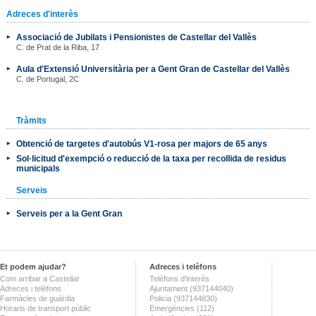
Adreces d'interès
Associació de Jubilats i Pensionistes de Castellar del Vallès
C. de Prat de la Riba, 17
Aula d'Extensió Universitària per a Gent Gran de Castellar del Vallès
C. de Portugal, 2C
Tràmits
Obtenció de targetes d'autobús V1-rosa per majors de 65 anys
Sol·licitud d'exempció o reducció de la taxa per recollida de residus
municipals
Serveis
Serveis per a la Gent Gran
Et podem ajudar?
Adreces i telèfons
Com arribar a Castellar
Telèfons d'interès
Adreces i telèfons
Ajuntament (937144040)
Farmàcies de guàrdia
Policia (937144830)
Horaris de transport públic
Emergències (112)