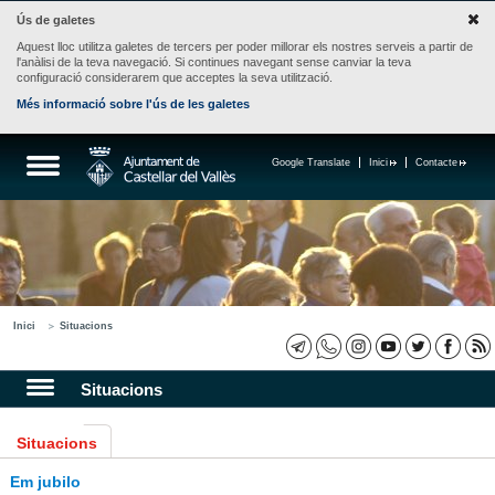
Ús de galetes
Aquest lloc utilitza galetes de tercers per poder millorar els nostres serveis a partir de
l'anàlisi de la teva navegació. Si continues navegant sense canviar la teva
configuració considerarem que acceptes la seva utilització.
Més informació sobre l'ús de les galetes
Google Translate
Inici
Contacte
Inici
Situacions
Situacions
Situacions
Em jubilo