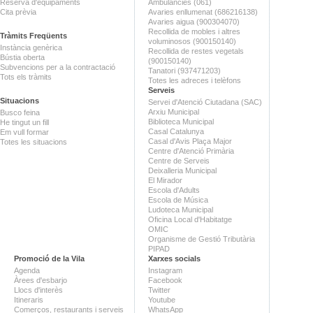
Reserva d'equipaments
Ambulàncies (061)
Cita prèvia
Avaries enllumenat (686216138)
Avaries aigua (900304070)
Recollida de mobles i altres
Tràmits Freqüents
voluminosos (900150140)
Instància genèrica
Recollida de restes vegetals
Bústia oberta
(900150140)
Subvencions per a la contractació
Tanatori (937471203)
Tots els tràmits
Totes les adreces i telèfons
Serveis
Situacions
Servei d'Atenció Ciutadana (SAC)
Arxiu Municipal
Busco feina
Biblioteca Municipal
He tingut un fill
Casal Catalunya
Em vull formar
Casal d'Avis Plaça Major
Totes les situacions
Centre d'Atenció Primària
Centre de Serveis
Deixalleria Municipal
El Mirador
Escola d'Adults
Escola de Música
Ludoteca Municipal
Oficina Local d'Habitatge
OMIC
Organisme de Gestió Tributària
PIPAD
Promoció de la Vila
Xarxes socials
Agenda
Instagram
Àrees d'esbarjo
Facebook
Llocs d'interès
Twitter
Itineraris
Youtube
Comerços, restaurants i serveis
WhatsApp