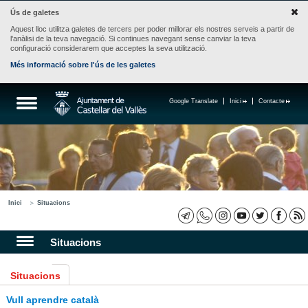
Ús de galetes
Aquest lloc utilitza galetes de tercers per poder millorar els nostres serveis a partir de
l'anàlisi de la teva navegació. Si continues navegant sense canviar la teva
configuració considerarem que acceptes la seva utilització.
Més informació sobre l'ús de les galetes
Google Translate
Inici
Contacte
Inici
Situacions
Situacions
Situacions
Vull aprendre català