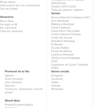
Bústia oberta
(900150140)
Subvencions per a la contractació
Tanatori (937471203)
Tots els tràmits
Totes les adreces i telèfons
Serveis
Situacions
Servei d'Atenció Ciutadana (SAC)
Arxiu Municipal
Busco feina
Biblioteca Municipal
He tingut un fill
Casal Catalunya
Em vull formar
Casal d'Avis Plaça Major
Totes les situacions
Centre d'Atenció Primària
Centre de Serveis
Deixalleria Municipal
El Mirador
Escola d'Adults
Escola de Música
Ludoteca Municipal
Oficina Local d'Habitatge
OMIC
Organisme de Gestió Tributària
PIPAD
Promoció de la Vila
Xarxes socials
Agenda
Instagram
Àrees d'esbarjo
Facebook
Llocs d'interès
Twitter
Itineraris
Youtube
Comerços, restaurants i serveis
WhatsApp
privats
Miscel·lània
Predicció meteorològica
Defuncions