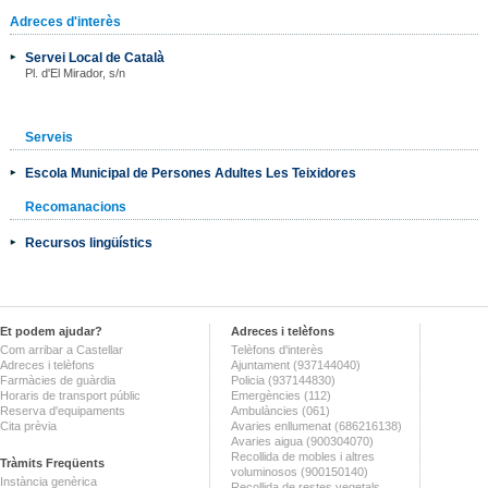
Adreces d'interès
Servei Local de Català
Pl. d'El Mirador, s/n
Serveis
Escola Municipal de Persones Adultes Les Teixidores
Recomanacions
Recursos lingüístics
Et podem ajudar?
Adreces i telèfons
Com arribar a Castellar
Telèfons d'interès
Adreces i telèfons
Ajuntament (937144040)
Farmàcies de guàrdia
Policia (937144830)
Horaris de transport públic
Emergències (112)
Reserva d'equipaments
Ambulàncies (061)
Cita prèvia
Avaries enllumenat (686216138)
Avaries aigua (900304070)
Recollida de mobles i altres
Tràmits Freqüents
voluminosos (900150140)
Instància genèrica
Recollida de restes vegetals