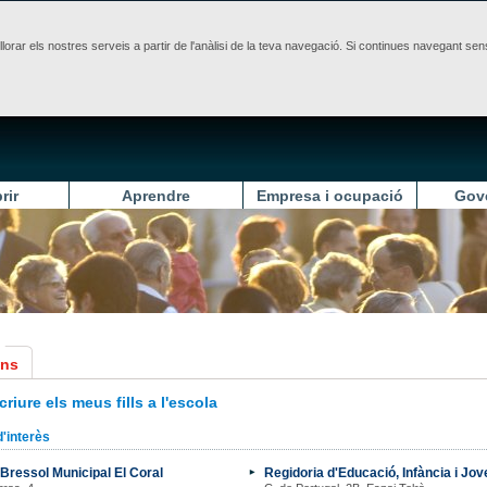
illorar els nostres serveis a partir de l'anàlisi de la teva navegació. Si continues navegant 
rir
Aprendre
Empresa i ocupació
Gov
ons
criure els meus fills a l'escola
'interès
Bressol Municipal El Coral
Regidoria d'Educació, Infància i Jov