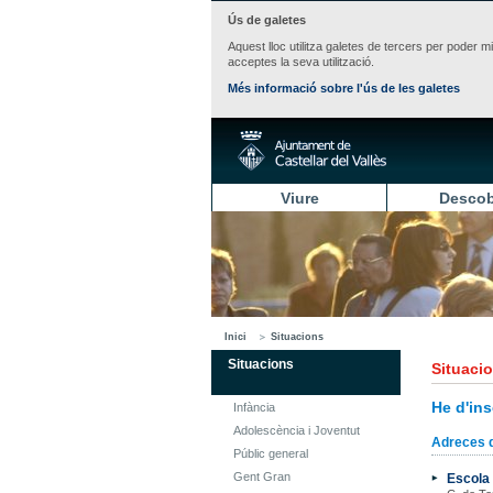
Ús de galetes
Aquest lloc utilitza galetes de tercers per poder m
acceptes la seva utilització.
Més informació sobre l'ús de les galetes
Viure
Descob
Inici
Situacions
Situacions
Situaci
He d'ins
Infància
Adolescència i Joventut
Adreces d
Públic general
Gent Gran
Escola 