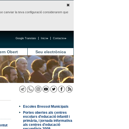
sense canviar la teva configuració considerarem que
Google Translate
Inici
Contacte
ern Obert
Seu electrònica
Escoles Bressol Municipals
Portes obertes als centres
escolars d'educació infantil i
primària, i jornada informativa
als centres d'educació
entut
secundària 2009