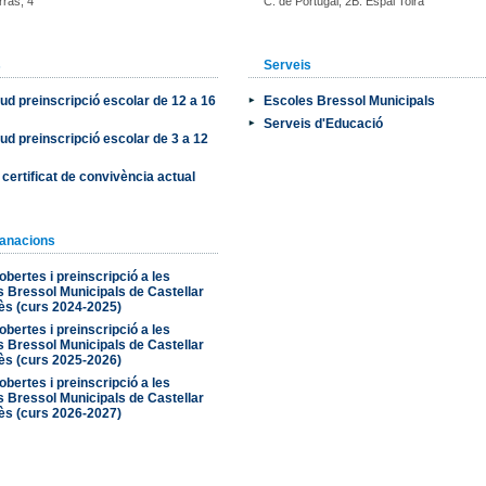
rras, 4
C. de Portugal, 2B. Espai Tolrà
s
Serveis
itud preinscripció escolar de 12 a 16
Escoles Bressol Municipals
Serveis d'Educació
itud preinscripció escolar de 3 a 12
i certificat de convivència actual
anacions
obertes i preinscripció a les
 Bressol Municipals de Castellar
lès (curs 2024-2025)
obertes i preinscripció a les
 Bressol Municipals de Castellar
lès (curs 2025-2026)
obertes i preinscripció a les
 Bressol Municipals de Castellar
lès (curs 2026-2027)