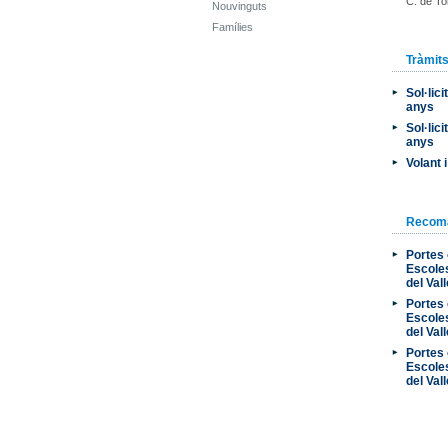
C. de To
Nouvinguts
Famílies
Tràmit
Sol·lic
anys
Sol·lic
anys
Volant 
Recom
Portes 
Escoles
del Val
Portes 
Escoles
del Val
Portes 
Escoles
del Val