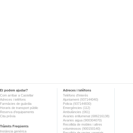
Et podem ajudar?
Adreces i telèfons
Com arribar a Castellar
Telèfons d'interès
Adreces i telèfons
Ajuntament (937144040)
Farmàcies de guàrdia
Policia (937144830)
Horaris de transport públic
Emergències (112)
Reserva d'equipaments
Ambulàncies (061)
Cita prèvia
Avaries enllumenat (686216138)
Avaries aigua (900304070)
Recollida de mobles i altres
Tràmits Freqüents
voluminosos (900150140)
Instància genèrica
Recollida de restes vegetals