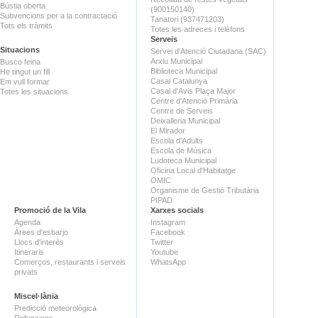
Bústia oberta
(900150140)
Subvencions per a la contractació
Tanatori (937471203)
Tots els tràmits
Totes les adreces i telèfons
Serveis
Situacions
Servei d'Atenció Ciutadana (SAC)
Arxiu Municipal
Busco feina
Biblioteca Municipal
He tingut un fill
Casal Catalunya
Em vull formar
Casal d'Avis Plaça Major
Totes les situacions
Centre d'Atenció Primària
Centre de Serveis
Deixalleria Municipal
El Mirador
Escola d'Adults
Escola de Música
Ludoteca Municipal
Oficina Local d'Habitatge
OMIC
Organisme de Gestió Tributària
PIPAD
Promoció de la Vila
Xarxes socials
Agenda
Instagram
Àrees d'esbarjo
Facebook
Llocs d'interès
Twitter
Itineraris
Youtube
Comerços, restaurants i serveis
WhatsApp
privats
Miscel·lània
Predicció meteorològica
Defuncions