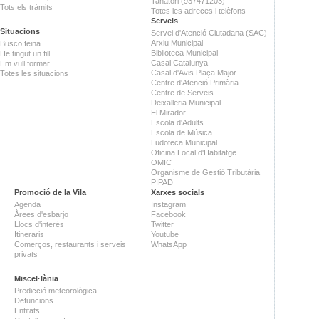
Tanatori (937471203)
Tots els tràmits
Totes les adreces i telèfons
Serveis
Situacions
Servei d'Atenció Ciutadana (SAC)
Arxiu Municipal
Busco feina
Biblioteca Municipal
He tingut un fill
Casal Catalunya
Em vull formar
Casal d'Avis Plaça Major
Totes les situacions
Centre d'Atenció Primària
Centre de Serveis
Deixalleria Municipal
El Mirador
Escola d'Adults
Escola de Música
Ludoteca Municipal
Oficina Local d'Habitatge
OMIC
Organisme de Gestió Tributària
PIPAD
Promoció de la Vila
Xarxes socials
Agenda
Instagram
Àrees d'esbarjo
Facebook
Llocs d'interès
Twitter
Itineraris
Youtube
Comerços, restaurants i serveis
WhatsApp
privats
Miscel·lània
Predicció meteorològica
Defuncions
Entitats