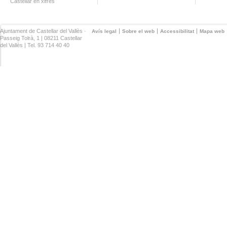
Castellar en xifres
Ajuntament de Castellar del Vallès ·
Avís legal
Sobre el web
Accessibilitat
Mapa web
Passeig Tolrà, 1 | 08211 Castellar
del Vallès | Tel. 93 714 40 40