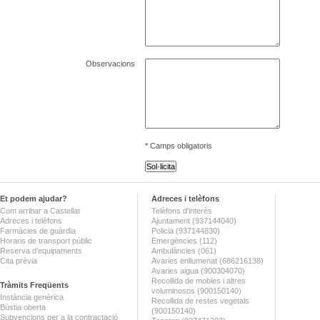
Observacions
* Camps obligatoris
Et podem ajudar?
Adreces i telèfons
Com arribar a Castellar
Telèfons d'interès
Adreces i telèfons
Ajuntament (937144040)
Farmàcies de guàrdia
Policia (937144830)
Horaris de transport públic
Emergències (112)
Reserva d'equipaments
Ambulàncies (061)
Cita prèvia
Avaries enllumenat (686216138)
Avaries aigua (900304070)
Recollida de mobles i altres
Tràmits Freqüents
voluminosos (900150140)
Instància genèrica
Recollida de restes vegetals
Bústia oberta
(900150140)
Subvencions per a la contractació