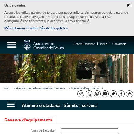
Ús de galetes
Aquest lloc utilitza galetes de tercers per poder millorar els nostres serveis a partir de
l'anàlisi de la teva navegació. Si continues navegant sense canviar la teva
configuració considerarem que acceptes la seva utilització.
Més informació sobre l'ús de les galetes
Google Translate
Inici
Contacte
Inici
Atenció ciutadana - tràmits i serveis
Reserva d'equipaments
Atenció ciutadana - tràmits i serveis
Reserva d'equipaments
Nom de l'activitat
*