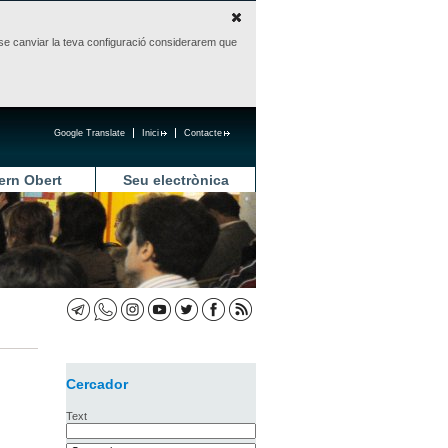
sense canviar la teva configuració considerarem que
Google Translate
Inici
Contacte
ern Obert
Seu electrònica
Cercador
Text