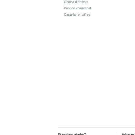
Oficina d'Entitats
Punt de voluntariat
Castellar en xifres
Et podem ajudar?
Adreces 