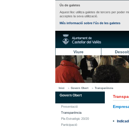
Ús de galetes
Aquest lloc utilitza galetes de tercers per poder m
acceptes la seva utilització.
Més informació sobre l'ús de les galetes
Viure
Descob
Inici
Govern Obert
Transparència
Govern Obert
Transpa
Empresa
Presentació
Transparència
Pla Estratègic 20/20
Indica
Participació