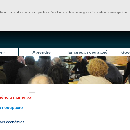
illorar els nostres serveis a partir de l'anàlisi de la teva navegació. Si continues navegant 
rir
Aprendre
Empresa i ocupació
Gov
rència municipal
 i ocupació
dors econòmics