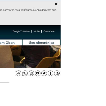
sense canviar la teva configuració considerarem que
Google Translate
Inici
Contacte
ern Obert
Seu electrònica