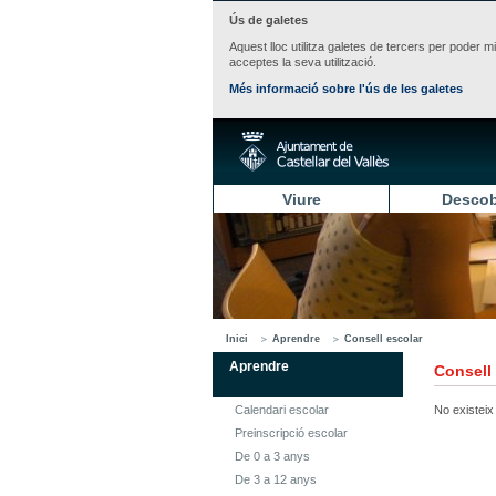
Ús de galetes
Aquest lloc utilitza galetes de tercers per poder m
acceptes la seva utilització.
Més informació sobre l'ús de les galetes
Viure
Descob
Inici
Aprendre
Consell escolar
Aprendre
Consell
Calendari escolar
No existeix 
Preinscripció escolar
De 0 a 3 anys
De 3 a 12 anys