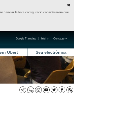
sense canviar la teva configuració considerarem que
Google Translate
Inici
Contacte
ern Obert
Seu electrònica