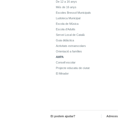
De 12 a 16 anys
Més de 16 anys
Escoles Bressol Municipals
Ludoteca Municipal
Escola de Música
Escola d'Adults
Servei Local de Català
Guia didàctica
Activitats extraescolars
Orientació a famílies
AMPA
Consell escolar
Projecte educatiu de ciutat
El Mirador
Et podem ajudar?
Adreces 