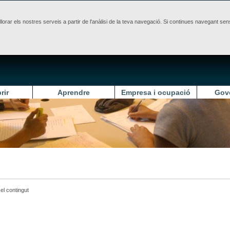
illorar els nostres serveis a partir de l'anàlisi de la teva navegació. Si continues navegant 
rir
Aprendre
Empresa i ocupació
Gov
el contingut