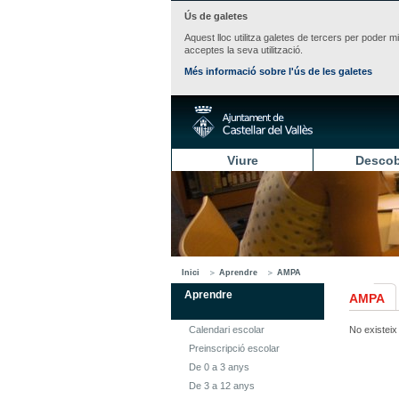
Ús de galetes
Aquest lloc utilitza galetes de tercers per poder m
acceptes la seva utilització.
Més informació sobre l'ús de les galetes
Viure
Descob
Inici
Aprendre
AMPA
Aprendre
AMPA
Calendari escolar
No existeix 
Preinscripció escolar
De 0 a 3 anys
De 3 a 12 anys