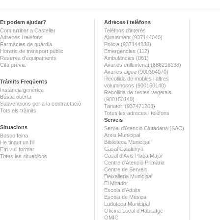
Et podem ajudar?
Adreces i telèfons
Com arribar a Castellar
Telèfons d'interès
Adreces i telèfons
Ajuntament (937144040)
Farmàcies de guàrdia
Policia (937144830)
Horaris de transport públic
Emergències (112)
Reserva d'equipaments
Ambulàncies (061)
Cita prèvia
Avaries enllumenat (686216138)
Avaries aigua (900304070)
Recollida de mobles i altres
Tràmits Freqüents
voluminosos (900150140)
Instància genèrica
Recollida de restes vegetals
Bústia oberta
(900150140)
Subvencions per a la contractació
Tanatori (937471203)
Tots els tràmits
Totes les adreces i telèfons
Serveis
Situacions
Servei d'Atenció Ciutadana (SAC)
Arxiu Municipal
Busco feina
Biblioteca Municipal
He tingut un fill
Casal Catalunya
Em vull formar
Casal d'Avis Plaça Major
Totes les situacions
Centre d'Atenció Primària
Centre de Serveis
Deixalleria Municipal
El Mirador
Escola d'Adults
Escola de Música
Ludoteca Municipal
Oficina Local d'Habitatge
OMIC