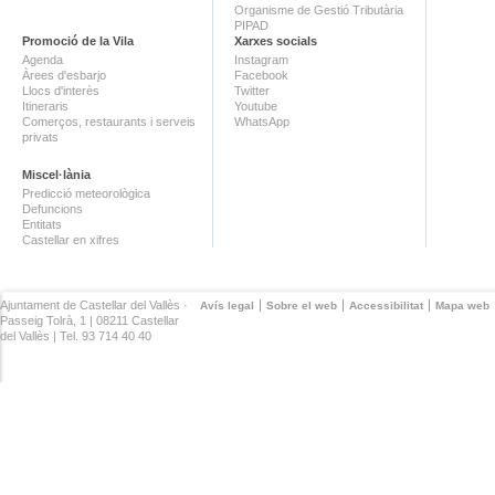
Organisme de Gestió Tributària
PIPAD
Promoció de la Vila
Xarxes socials
Agenda
Instagram
Àrees d'esbarjo
Facebook
Llocs d'interès
Twitter
Itineraris
Youtube
Comerços, restaurants i serveis
WhatsApp
privats
Miscel·lània
Predicció meteorològica
Defuncions
Entitats
Castellar en xifres
Ajuntament de Castellar del Vallès ·
Avís legal
Sobre el web
Accessibilitat
Mapa web
Passeig Tolrà, 1 | 08211 Castellar
del Vallès | Tel. 93 714 40 40