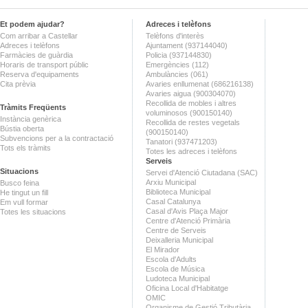
Et podem ajudar?
Adreces i telèfons
Com arribar a Castellar
Telèfons d'interès
Adreces i telèfons
Ajuntament (937144040)
Farmàcies de guàrdia
Policia (937144830)
Horaris de transport públic
Emergències (112)
Reserva d'equipaments
Ambulàncies (061)
Cita prèvia
Avaries enllumenat (686216138)
Avaries aigua (900304070)
Recollida de mobles i altres
Tràmits Freqüents
voluminosos (900150140)
Instància genèrica
Recollida de restes vegetals
Bústia oberta
(900150140)
Subvencions per a la contractació
Tanatori (937471203)
Tots els tràmits
Totes les adreces i telèfons
Serveis
Situacions
Servei d'Atenció Ciutadana (SAC)
Arxiu Municipal
Busco feina
Biblioteca Municipal
He tingut un fill
Casal Catalunya
Em vull formar
Casal d'Avis Plaça Major
Totes les situacions
Centre d'Atenció Primària
Centre de Serveis
Deixalleria Municipal
El Mirador
Escola d'Adults
Escola de Música
Ludoteca Municipal
Oficina Local d'Habitatge
OMIC
Organisme de Gestió Tributària