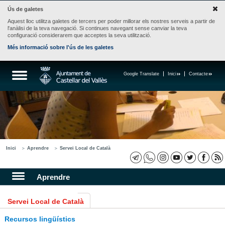
Ús de galetes
Aquest lloc utilitza galetes de tercers per poder millorar els nostres serveis a partir de
l'anàlisi de la teva navegació. Si continues navegant sense canviar la teva
configuració considerarem que acceptes la seva utilització.
Més informació sobre l'ús de les galetes
Google Translate
Inici
Contacte
Inici
Aprendre
Servei Local de Català
Aprendre
Servei Local de Català
Recursos lingüístics