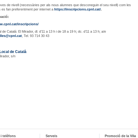
oves de nivell (necessàries per als nous alumnes que desconeguin el seu nivell) com les
s es fan preferentment per internet a
https://inscripcions.cpnl.cat/
.
mació:
w.cpnl.cat/inscripcions/
 de Català: El Mirador, dl. d’11 a 13 h i de 18 a 19 h; dc. d’11 a 13 h; a/e
alles@cpnl.cat
, Tel. 93 714 30 43
Local de Català
Mirador, s/n
i telèfons
Serveis
Promoció de la Vila