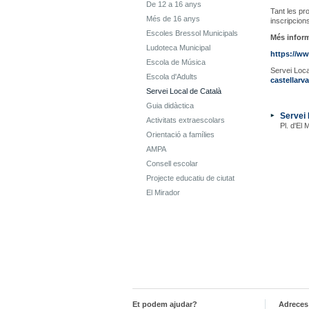
De 12 a 16 anys
Tant les pr
Més de 16 anys
inscripcion
Escoles Bressol Municipals
Més infor
Ludoteca Municipal
https://ww
Escola de Música
Servei Local
Escola d'Adults
castellarv
Servei Local de Català
Guia didàctica
Servei 
Activitats extraescolars
Pl. d'El 
Orientació a famílies
AMPA
Consell escolar
Projecte educatiu de ciutat
El Mirador
Et podem ajudar?
Adreces 