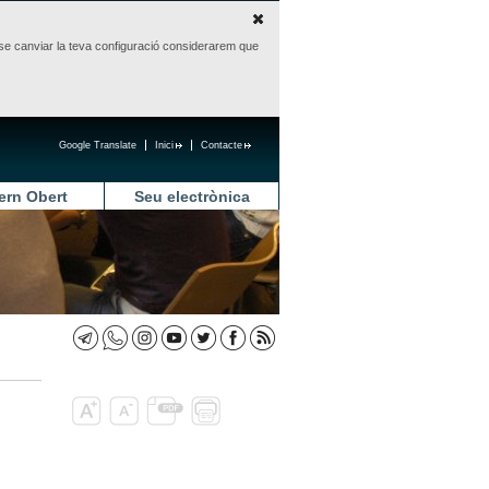
sense canviar la teva configuració considerarem que
Google Translate
Inici
Contacte
ern Obert
Seu electrònica