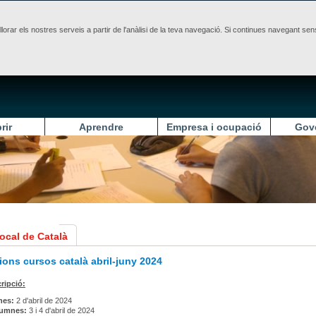
illorar els nostres serveis a partir de l'anàlisi de la teva navegació. Si continues navegant 
rir
Aprendre
Empresa i ocupació
Gov
ocal de Català
ions cursos català abril-juny 2024
cripció:
nes:
2 d'abril de 2024
lumnes:
3 i 4 d'abril de 2024