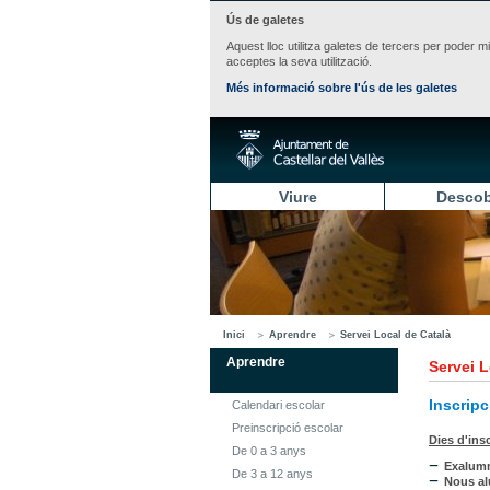
Ús de galetes
Aquest lloc utilitza galetes de tercers per poder m
acceptes la seva utilització.
Més informació sobre l'ús de les galetes
Viure
Descob
Inici
Aprendre
Servei Local de Català
Aprendre
Servei L
Inscripc
Calendari escolar
Preinscripció escolar
Dies d'ins
De 0 a 3 anys
Exalum
De 3 a 12 anys
Nous a