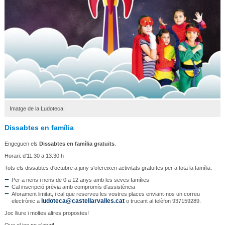
Imatge de la Ludoteca.
Dissabtes en família
Engeguen els
Dissabtes en família gratuïts
.
Horari: d'11.30 a 13.30 h
Tots els dissabtes d'octubre a juny s'ofereixen activitats gratuïtes per a tota la família:
Per a nens i nens de 0 a 12 anys amb les seves famílies
Cal inscripció prèvia amb compromís d'assistència
Aforament limitat, i cal que reserveu les vostres places enviant-nos un correu
ludoteca@castellarvalles.cat
electrònic a
o trucant al telèfon 937159289.
Joc lliure i moltes altres propostes!
Que el joc no s'aturi!