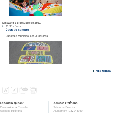
Dissabte 2 d'octubre de 2021
11.30 - Jocs
Jocs de sempre
Ludoteca Municipal Les 3 Moreres
Més agenda
Et podem ajudar?
Adreces i telèfons
Com arribar a Castellar
Telèfons d'interès
Adreces i telèfons
Ajuntament (937144040)