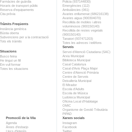
Farmàcies de guàrdia
Policia (937144830)
Horaris de transport públic
Emergències (112)
Reserva d'equipaments
Ambulàncies (061)
Cita prèvia
Avaries enllumenat (686216138)
Avaries aigua (900304070)
Recollida de mobles i altres
Tràmits Freqüents
voluminosos (900150140)
Instància genèrica
Recollida de restes vegetals
Bústia oberta
(900150140)
Subvencions per a la contractació
Tanatori (937471203)
Tots els tràmits
Totes les adreces i telèfons
Serveis
Situacions
Servei d'Atenció Ciutadana (SAC)
Arxiu Municipal
Busco feina
Biblioteca Municipal
He tingut un fill
Casal Catalunya
Em vull formar
Casal d'Avis Plaça Major
Totes les situacions
Centre d'Atenció Primària
Centre de Serveis
Deixalleria Municipal
El Mirador
Escola d'Adults
Escola de Música
Ludoteca Municipal
Oficina Local d'Habitatge
OMIC
Organisme de Gestió Tributària
PIPAD
Promoció de la Vila
Xarxes socials
Agenda
Instagram
Àrees d'esbarjo
Facebook
Llocs d'interès
Twitter