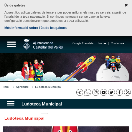
Ús de galetes
Aquest lloc utilitza galetes de tercers per poder millorar els nostres serveis a partir de
l'anàlisi de la teva navegació. Si continues navegant sense canviar la teva
configuració considerarem que acceptes la seva utilització.
Més informació sobre l'ús de les galetes
Google Translate
Inici
Contacte
Inici
Aprendre
Ludoteca Municipal
Ludoteca Municipal
Ludoteca Municipal