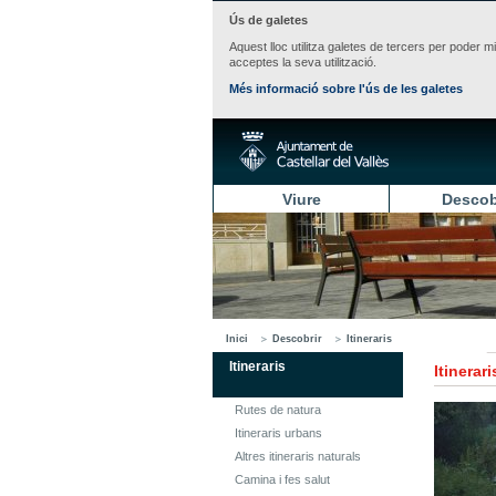
Ús de galetes
Aquest lloc utilitza galetes de tercers per poder m
acceptes la seva utilització.
Més informació sobre l'ús de les galetes
Viure
Descob
Inici
Descobrir
Itineraris
Itineraris
Itinerari
Rutes de natura
Itineraris urbans
Altres itineraris naturals
Camina i fes salut