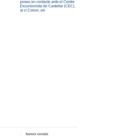
poseu en contacte amb el Centre
Excursionista de Castellar (CEC),
al c/ Colom, s/n
Xarxes socials