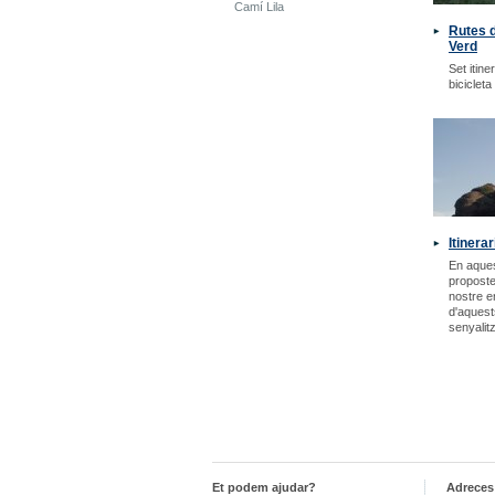
Camí Lila
Rutes d
Verd
Set itine
bicicleta
Itinera
En aques
propostes
nostre e
d'aquest
senyalit
Et podem ajudar?
Adreces 