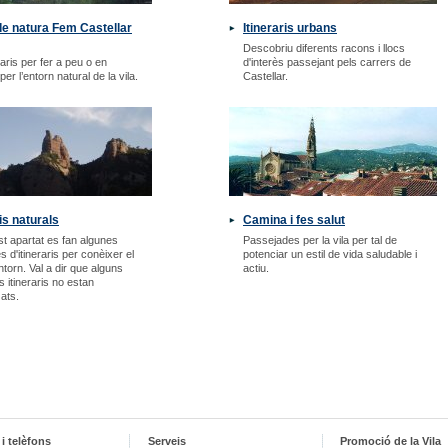
e natura Fem Castellar
Itineraris urbans
Descobriu diferents racons i llocs
raris per fer a peu o en
d'interès passejant pels carrers de
 per l’entorn natural de la vila.
Castellar.
ris naturals
Camina i fes salut
t apartat es fan algunes
Passejades per la vila per tal de
 d'itineraris per conèixer el
potenciar un estil de vida saludable i
ntorn. Val a dir que alguns
actiu.
s itineraris no estan
zats.
i telèfons
Serveis
Promoció de la Vila