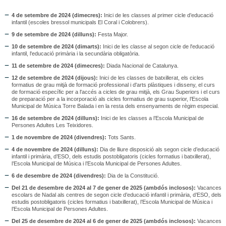
4 de setembre de 2024 (dimecres):
Inici de les classes al primer cicle d’educació
infantil (escoles bressol municipals El Coral i Colobrers).
9 de setembre de 2024 (dilluns):
Festa Major.
10 de setembre de 2024 (dimarts):
Inici de les classe al segon cicle de l'educació
infantil, l'educació primària i la secundària obligatòria.
11 de setembre de 2024 (dimecres):
Diada Nacional de Catalunya.
12 de setembre de 2024 (dijous):
Inici de les classes de batxillerat, els cicles
formatius de grau mitjà de formació professional i d'arts plàstiques i disseny, el curs
de formació específic per a l'accés a cicles de grau mitjà, els Grau Superiors i el curs
de preparació per a la incorporació als cicles formatius de grau superior, l’Escola
Municipal de Música Torre Balada i en la resta dels ensenyaments de règim especial.
16 de setembre de 2024 (dilluns):
Inici de les classes a l’Escola Municipal de
Persones Adultes Les Teixidores.
1 de novembre de 2024 (divendres):
Tots Sants.
4 de novembre de 2024 (dilluns):
Dia de lliure disposició als segon cicle d’educació
infantil i primària, d’ESO, dels estudis postobligatoris (cicles formatius i batxillerat),
l’Escola Municipal de Música i l’Escola Municipal de Persones Adultes.
6 de desembre de 2024 (divendres):
Dia de la Constitució.
Del 21 de desembre de 2024 al 7 de gener de 2025 (ambdós inclosos):
Vacances
escolars de Nadal als centres de segon cicle d’educació infantil i primària, d’ESO, dels
estudis postobligatoris (cicles formatius i batxillerat), l’Escola Municipal de Música i
l’Escola Municipal de Persones Adultes.
Del 25 de desembre de 2024 al 6 de gener de 2025 (ambdós inclosos):
Vacances