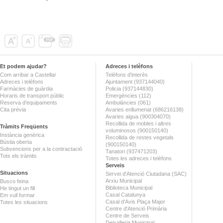
Et podem ajudar?
Adreces i telèfons
Com arribar a Castellar
Telèfons d'interès
Adreces i telèfons
Ajuntament (937144040)
Farmàcies de guàrdia
Policia (937144830)
Horaris de transport públic
Emergències (112)
Reserva d'equipaments
Ambulàncies (061)
Cita prèvia
Avaries enllumenat (686216138)
Avaries aigua (900304070)
Recollida de mobles i altres
Tràmits Freqüents
voluminosos (900150140)
Instància genèrica
Recollida de restes vegetals
Bústia oberta
(900150140)
Subvencions per a la contractació
Tanatori (937471203)
Tots els tràmits
Totes les adreces i telèfons
Serveis
Situacions
Servei d'Atenció Ciutadana (SAC)
Arxiu Municipal
Busco feina
Biblioteca Municipal
He tingut un fill
Casal Catalunya
Em vull formar
Casal d'Avis Plaça Major
Totes les situacions
Centre d'Atenció Primària
Centre de Serveis
Deixalleria Municipal