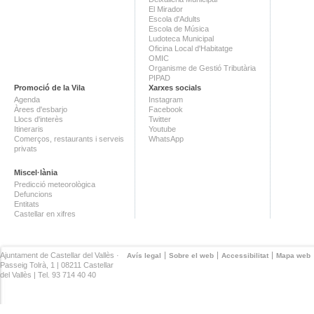
El Mirador
Escola d'Adults
Escola de Música
Ludoteca Municipal
Oficina Local d'Habitatge
OMIC
Organisme de Gestió Tributària
PIPAD
Promoció de la Vila
Xarxes socials
Agenda
Instagram
Àrees d'esbarjo
Facebook
Llocs d'interès
Twitter
Itineraris
Youtube
Comerços, restaurants i serveis
WhatsApp
privats
Miscel·lània
Predicció meteorològica
Defuncions
Entitats
Castellar en xifres
Ajuntament de Castellar del Vallès ·
Avís legal
Sobre el web
Accessibilitat
Mapa web
Passeig Tolrà, 1 | 08211 Castellar
del Vallès | Tel. 93 714 40 40