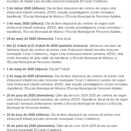
escolars de Nadal a les escoles bressol municipals El Coral i Colobrers.
3 de febrer 2025 (dilluns):
Dia de lliure disposició als centres de segon cicle
d’educació infantil i primària, d’ESO, estudis postobligatoris (cicles formatius i
batxillerat), l’Escola Municipal de Música i l’Escola Municipal de Persones Adultes.
3 de març 2025 (dilluns):
Dia de lliure disposició als centres de segon cicle
d’educació infantil i primària, d’ESO, dels estudis postobligatoris (cicles formatius i
batxillerat), l’Escola Municipal de Música i l’Escola Municipal de Persones Adultes.
19 de març de 2025 (dimecres).
Festa local.
Del 12 d’abril al 21 d’abril de 2025 (ambdós inclosos):
Vacances escolars de
Setmana Santa als centres de primer cicle d’educació infantil (escoles bressols
municipals Coral i Colobrers), segon cicle d’educació infantil i primària, d’ESO, dels
cicles formatius de grau mitjà i de batxillerat, a l’Escola Municipal de Música i a
l’Escola Municipal de Persones Adultes.
1 de maig de 2025 (dijous):
Dia del Treball.
2 de maig de 2025 (divendres):
Dia de lliure disposició als centres de primer cicle
d’educació infantil (escoles bressols municipals Coral i Colobrers) centres de segon
cicle d’educació infantil i primària, d’ESO, dels estudis postobligatoris (cicles formatius
i batxillerat), l’Escola Municipal de Música i l’Escola Municipal de Persones Adultes.
20 de juny de 2025 (divendres):
Últim dia del curs 2024-2025 als centres de segon
cicle d’educació infantil i primària, als centres d’ESO i Batxillerat, llevat de les de règim
especial i formació professional i també a l’Escola Municipal de Música i a l’Escola
Municipal de Persones Adultes.
23 de juny de 2025 (dilluns):
Dia de lliure disposició als centres de primer cicle
d’educació infantil (escoles bressols municipals Coral i Colobrers).
25 de juliol de 2025 (divendres):
Últim dia de curs 2024-2025 de les escoles
bressol municipals El Coral i Colobrers.