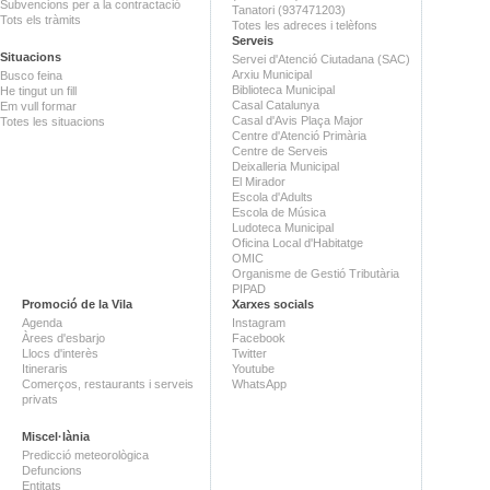
Subvencions per a la contractació
Tanatori (937471203)
Tots els tràmits
Totes les adreces i telèfons
Serveis
Situacions
Servei d'Atenció Ciutadana (SAC)
Arxiu Municipal
Busco feina
Biblioteca Municipal
He tingut un fill
Casal Catalunya
Em vull formar
Casal d'Avis Plaça Major
Totes les situacions
Centre d'Atenció Primària
Centre de Serveis
Deixalleria Municipal
El Mirador
Escola d'Adults
Escola de Música
Ludoteca Municipal
Oficina Local d'Habitatge
OMIC
Organisme de Gestió Tributària
PIPAD
Promoció de la Vila
Xarxes socials
Agenda
Instagram
Àrees d'esbarjo
Facebook
Llocs d'interès
Twitter
Itineraris
Youtube
Comerços, restaurants i serveis
WhatsApp
privats
Miscel·lània
Predicció meteorològica
Defuncions
Entitats