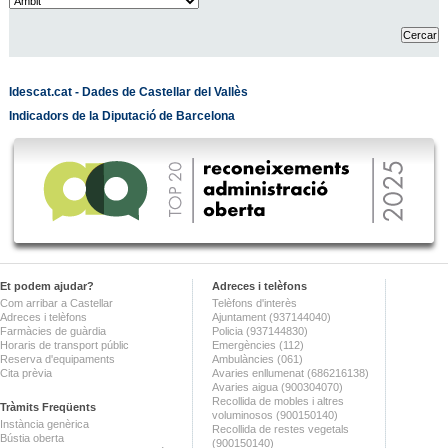
Idescat.cat - Dades de Castellar del Vallès
Indicadors de la Diputació de Barcelona
Et podem ajudar?
Adreces i telèfons
Com arribar a Castellar
Telèfons d'interès
Adreces i telèfons
Ajuntament (937144040)
Farmàcies de guàrdia
Policia (937144830)
Horaris de transport públic
Emergències (112)
Reserva d'equipaments
Ambulàncies (061)
Cita prèvia
Avaries enllumenat (686216138)
Avaries aigua (900304070)
Recollida de mobles i altres
Tràmits Freqüents
voluminosos (900150140)
Instància genèrica
Recollida de restes vegetals
Bústia oberta
(900150140)