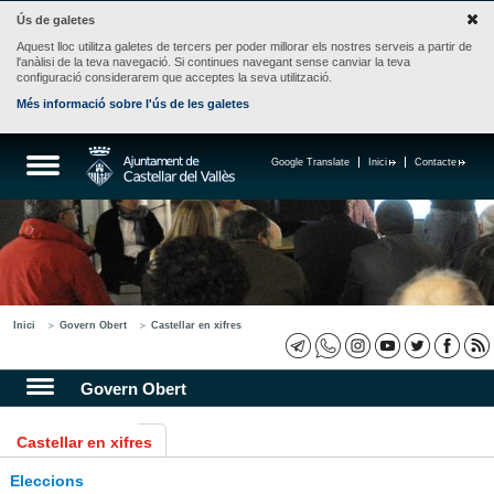
Ús de galetes
Aquest lloc utilitza galetes de tercers per poder millorar els nostres serveis a partir de
l'anàlisi de la teva navegació. Si continues navegant sense canviar la teva
configuració considerarem que acceptes la seva utilització.
Més informació sobre l'ús de les galetes
Google Translate
Inici
Contacte
Inici
Govern Obert
Castellar en xifres
Govern Obert
Castellar en xifres
Eleccions