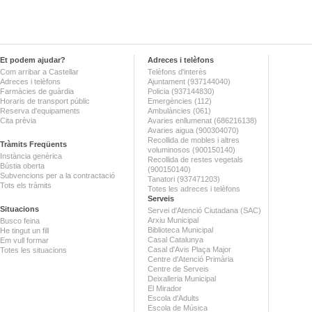
Et podem ajudar?
Adreces i telèfons
Com arribar a Castellar
Telèfons d'interès
Adreces i telèfons
Ajuntament (937144040)
Farmàcies de guàrdia
Policia (937144830)
Horaris de transport públic
Emergències (112)
Reserva d'equipaments
Ambulàncies (061)
Cita prèvia
Avaries enllumenat (686216138)
Avaries aigua (900304070)
Recollida de mobles i altres
Tràmits Freqüents
voluminosos (900150140)
Instància genèrica
Recollida de restes vegetals
Bústia oberta
(900150140)
Subvencions per a la contractació
Tanatori (937471203)
Tots els tràmits
Totes les adreces i telèfons
Serveis
Situacions
Servei d'Atenció Ciutadana (SAC)
Arxiu Municipal
Busco feina
Biblioteca Municipal
He tingut un fill
Casal Catalunya
Em vull formar
Casal d'Avis Plaça Major
Totes les situacions
Centre d'Atenció Primària
Centre de Serveis
Deixalleria Municipal
El Mirador
Escola d'Adults
Escola de Música