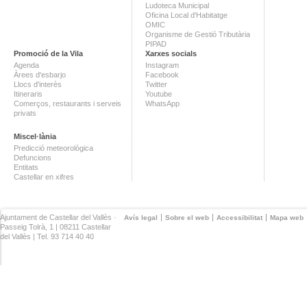
Ludoteca Municipal
Oficina Local d'Habitatge
OMIC
Organisme de Gestió Tributària
PIPAD
Promoció de la Vila
Xarxes socials
Agenda
Instagram
Àrees d'esbarjo
Facebook
Llocs d'interès
Twitter
Itineraris
Youtube
Comerços, restaurants i serveis
WhatsApp
privats
Miscel·lània
Predicció meteorològica
Defuncions
Entitats
Castellar en xifres
Ajuntament de Castellar del Vallès ·
Avís legal
Sobre el web
Accessibilitat
Mapa web
Passeig Tolrà, 1 | 08211 Castellar
del Vallès | Tel. 93 714 40 40