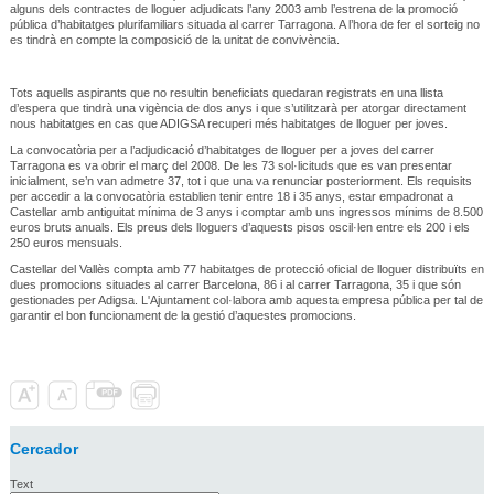
alguns dels contractes de lloguer adjudicats l’any 2003 amb l’estrena de la promoció
pública d’habitatges plurifamiliars situada al carrer Tarragona. A l’hora de fer el sorteig no
es tindrà en compte la composició de la unitat de convivència.
Tots aquells aspirants que no resultin beneficiats quedaran registrats en una llista
d’espera que tindrà una vigència de dos anys i que s’utilitzarà per atorgar directament
nous habitatges en cas que ADIGSA recuperi més habitatges de lloguer per joves.
La convocatòria per a l’adjudicació d’habitatges de lloguer per a joves del carrer
Tarragona es va obrir el març del 2008. De les 73 sol·licituds que es van presentar
inicialment, se’n van admetre 37, tot i que una va renunciar posteriorment. Els requisits
per accedir a la convocatòria establien tenir entre 18 i 35 anys, estar empadronat a
Castellar amb antiguitat mínima de 3 anys i comptar amb uns ingressos mínims de 8.500
euros bruts anuals. Els preus dels lloguers d’aquests pisos oscil·len entre els 200 i els
250 euros mensuals.
Castellar del Vallès compta amb 77 habitatges de protecció oficial de lloguer distribuïts en
dues promocions situades al carrer Barcelona, 86 i al carrer Tarragona, 35 i que són
gestionades per Adigsa. L'Ajuntament col·labora amb aquesta empresa pública per tal de
garantir el bon funcionament de la gestió d’aquestes promocions.
Cercador
Text