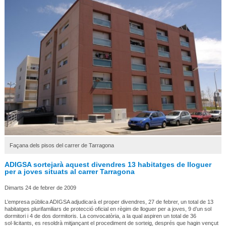
Façana dels pisos del carrer de Tarragona
ADIGSA sortejarà aquest divendres 13 habitatges de lloguer
per a joves situats al carrer Tarragona
Dimarts 24 de febrer de 2009
L’empresa pública ADIGSA adjudicarà el proper divendres, 27 de febrer, un total de 13
habitatges plurifamiliars de protecció oficial en règim de lloguer per a joves, 9 d’un sol
dormitori i 4 de dos dormitoris. La convocatòria, a la qual aspiren un total de 36
sol·licitants, es resoldrà mitjançant el procediment de sorteig, després que hagin vençut