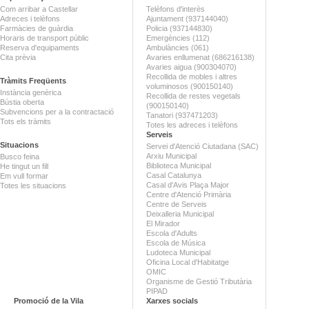
Com arribar a Castellar
Telèfons d'interès
Adreces i telèfons
Ajuntament (937144040)
Farmàcies de guàrdia
Policia (937144830)
Horaris de transport públic
Emergències (112)
Reserva d'equipaments
Ambulàncies (061)
Cita prèvia
Avaries enllumenat (686216138)
Avaries aigua (900304070)
Recollida de mobles i altres
Tràmits Freqüents
voluminosos (900150140)
Instància genèrica
Recollida de restes vegetals
Bústia oberta
(900150140)
Subvencions per a la contractació
Tanatori (937471203)
Tots els tràmits
Totes les adreces i telèfons
Serveis
Situacions
Servei d'Atenció Ciutadana (SAC)
Arxiu Municipal
Busco feina
Biblioteca Municipal
He tingut un fill
Casal Catalunya
Em vull formar
Casal d'Avis Plaça Major
Totes les situacions
Centre d'Atenció Primària
Centre de Serveis
Deixalleria Municipal
El Mirador
Escola d'Adults
Escola de Música
Ludoteca Municipal
Oficina Local d'Habitatge
OMIC
Organisme de Gestió Tributària
PIPAD
Promoció de la Vila
Xarxes socials