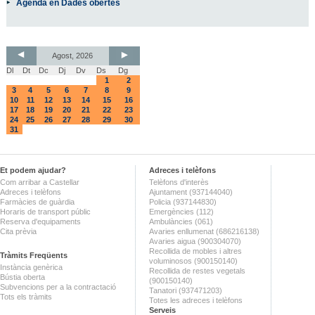
Agenda en Dades obertes
Agost, 2026
Dl
Dt
Dc
Dj
Dv
Ds
Dg
1
2
3
4
5
6
7
8
9
10
11
12
13
14
15
16
17
18
19
20
21
22
23
24
25
26
27
28
29
30
31
Et podem ajudar?
Adreces i telèfons
Com arribar a Castellar
Telèfons d'interès
Adreces i telèfons
Ajuntament (937144040)
Farmàcies de guàrdia
Policia (937144830)
Horaris de transport públic
Emergències (112)
Reserva d'equipaments
Ambulàncies (061)
Cita prèvia
Avaries enllumenat (686216138)
Avaries aigua (900304070)
Recollida de mobles i altres
Tràmits Freqüents
voluminosos (900150140)
Instància genèrica
Recollida de restes vegetals
Bústia oberta
(900150140)
Subvencions per a la contractació
Tanatori (937471203)
Tots els tràmits
Totes les adreces i telèfons
Serveis