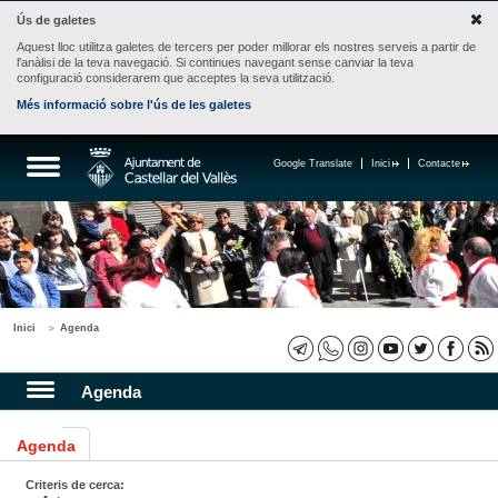
Ús de galetes
Aquest lloc utilitza galetes de tercers per poder millorar els nostres serveis a partir de
l'anàlisi de la teva navegació. Si continues navegant sense canviar la teva
configuració considerarem que acceptes la seva utilització.
Més informació sobre l'ús de les galetes
Google Translate
Inici
Contacte
Inici
Agenda
Agenda
Agenda
Criteris de cerca: