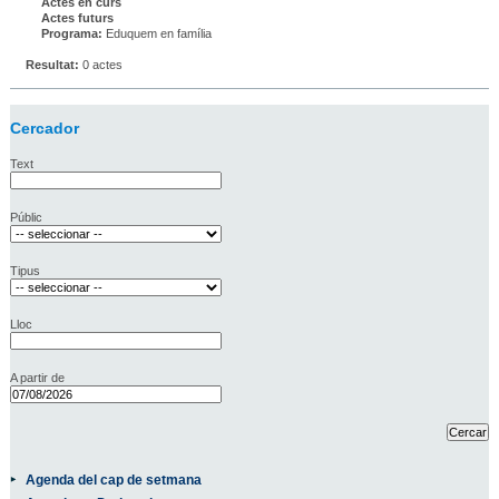
Actes en curs
Actes futurs
Programa:
Eduquem en família
Resultat:
0 actes
Cercador
Text
Públic
Tipus
Lloc
A partir de
Agenda del cap de setmana