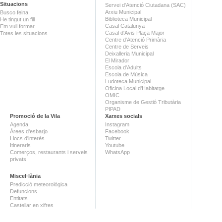
Situacions
Servei d'Atenció Ciutadana (SAC)
Arxiu Municipal
Busco feina
Biblioteca Municipal
He tingut un fill
Casal Catalunya
Em vull formar
Casal d'Avis Plaça Major
Totes les situacions
Centre d'Atenció Primària
Centre de Serveis
Deixalleria Municipal
El Mirador
Escola d'Adults
Escola de Música
Ludoteca Municipal
Oficina Local d'Habitatge
OMIC
Organisme de Gestió Tributària
PIPAD
Promoció de la Vila
Xarxes socials
Agenda
Instagram
Àrees d'esbarjo
Facebook
Llocs d'interès
Twitter
Itineraris
Youtube
Comerços, restaurants i serveis
WhatsApp
privats
Miscel·lània
Predicció meteorològica
Defuncions
Entitats
Castellar en xifres