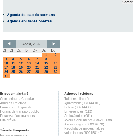
Agenda del cap de setmana
Agenda en Dades obertes
Agost, 2026
Dl
Dt
Dc
Dj
Dv
Ds
Dg
1
2
3
4
5
6
7
8
9
10
11
12
13
14
15
16
17
18
19
20
21
22
23
24
25
26
27
28
29
30
31
Et podem ajudar?
Adreces i telèfons
Com arribar a Castellar
Telèfons d'interès
Adreces i telèfons
Ajuntament (937144040)
Farmàcies de guàrdia
Policia (937144830)
Horaris de transport públic
Emergències (112)
Reserva d'equipaments
Ambulàncies (061)
Cita prèvia
Avaries enllumenat (686216138)
Avaries aigua (900304070)
Recollida de mobles i altres
Tràmits Freqüents
voluminosos (900150140)
Instància genèrica