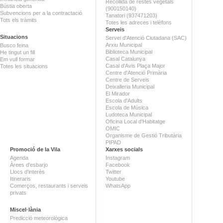
Recollida de restes vegetals
Bústia oberta
(900150140)
Subvencions per a la contractació
Tanatori (937471203)
Tots els tràmits
Totes les adreces i telèfons
Serveis
Situacions
Servei d'Atenció Ciutadana (SAC)
Arxiu Municipal
Busco feina
Biblioteca Municipal
He tingut un fill
Casal Catalunya
Em vull formar
Casal d'Avis Plaça Major
Totes les situacions
Centre d'Atenció Primària
Centre de Serveis
Deixalleria Municipal
El Mirador
Escola d'Adults
Escola de Música
Ludoteca Municipal
Oficina Local d'Habitatge
OMIC
Organisme de Gestió Tributària
PIPAD
Promoció de la Vila
Xarxes socials
Agenda
Instagram
Àrees d'esbarjo
Facebook
Llocs d'interès
Twitter
Itineraris
Youtube
Comerços, restaurants i serveis
WhatsApp
privats
Miscel·lània
Predicció meteorològica