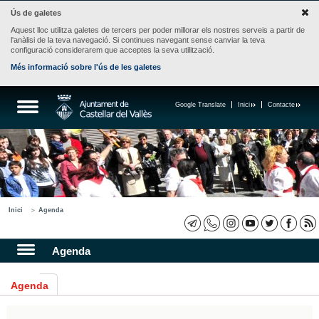
Ús de galetes
Aquest lloc utilitza galetes de tercers per poder millorar els nostres serveis a partir de
l'anàlisi de la teva navegació. Si continues navegant sense canviar la teva
configuració considerarem que acceptes la seva utilització.
Més informació sobre l'ús de les galetes
Google Translate
Inici
Contacte
Inici
Agenda
Agenda
Agenda