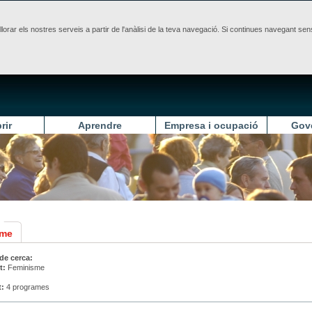
illorar els nostres serveis a partir de l'anàlisi de la teva navegació. Si continues navegant 
rir
Aprendre
Empresa i ocupació
Gov
sme
 de cerca:
t:
Feminisme
t:
4 programes