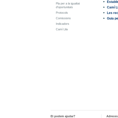
Establi
Pla per a la igualtat
d'oportunitats
Camí Li
Protocols
Les rec
Comissions
Guia pe
Indicadors
Camí Lila
Et podem ajudar?
Adreces 