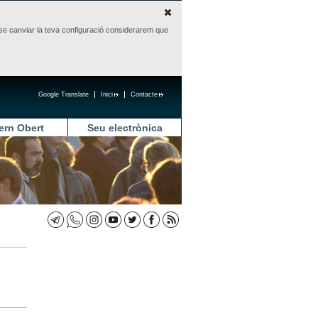
sense canviar la teva configuració considerarem que
Google Translate
Inici
Contacte
ern Obert
Seu electrònica