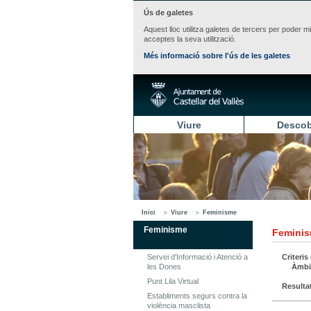
Ús de galetes
Aquest lloc utilitza galetes de tercers per poder m
acceptes la seva utilització.
Més informació sobre l'ús de les galetes
Viure
Descob
Inici
Viure
Feminisme
Feminisme
Femini
Servei d'Informació i Atenció a
Criteris
les Dones
Àmbi
Punt Lila Virtual
Resulta
Establiments segurs contra la
violència masclista