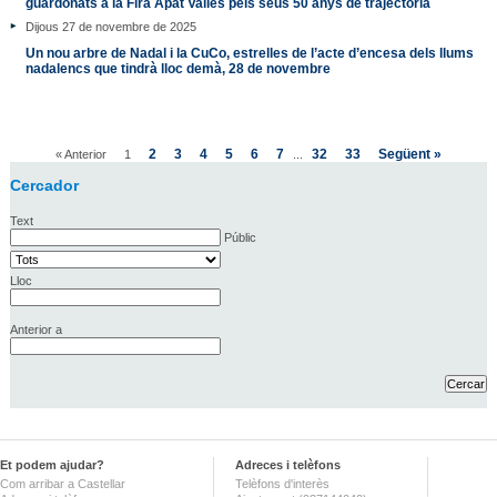
guardonats a la Fira Àpat Vallès pels seus 50 anys de trajectòria
Dijous 27 de novembre de 2025
Un nou arbre de Nadal i la CuCo, estrelles de l’acte d’encesa dels llums
nadalencs que tindrà lloc demà, 28 de novembre
2
3
4
5
6
7
32
33
Següent »
« Anterior
1
...
Cercador
Text
Públic
Lloc
Anterior a
Et podem ajudar?
Adreces i telèfons
Com arribar a Castellar
Telèfons d'interès