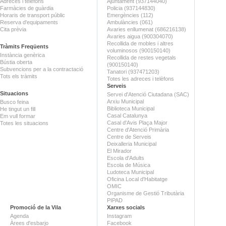
Adreces i telèfons
Ajuntament (937144040)
Farmàcies de guàrdia
Policia (937144830)
Horaris de transport públic
Emergències (112)
Reserva d'equipaments
Ambulàncies (061)
Cita prèvia
Avaries enllumenat (686216138)
Avaries aigua (900304070)
Recollida de mobles i altres
Tràmits Freqüents
voluminosos (900150140)
Instància genèrica
Recollida de restes vegetals
Bústia oberta
(900150140)
Subvencions per a la contractació
Tanatori (937471203)
Tots els tràmits
Totes les adreces i telèfons
Serveis
Situacions
Servei d'Atenció Ciutadana (SAC)
Arxiu Municipal
Busco feina
Biblioteca Municipal
He tingut un fill
Casal Catalunya
Em vull formar
Casal d'Avis Plaça Major
Totes les situacions
Centre d'Atenció Primària
Centre de Serveis
Deixalleria Municipal
El Mirador
Escola d'Adults
Escola de Música
Ludoteca Municipal
Oficina Local d'Habitatge
OMIC
Organisme de Gestió Tributària
PIPAD
Promoció de la Vila
Xarxes socials
Agenda
Instagram
Àrees d'esbarjo
Facebook