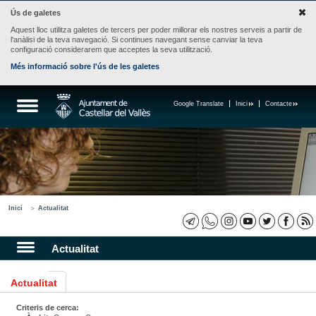
Ús de galetes
Aquest lloc utilitza galetes de tercers per poder millorar els nostres serveis a partir de
l'anàlisi de la teva navegació. Si continues navegant sense canviar la teva
configuració considerarem que acceptes la seva utilització.
Més informació sobre l'ús de les galetes
Google Translate
Inici
Contacte
Inici
Actualitat
Actualitat
Actualitat
Criteris de cerca: