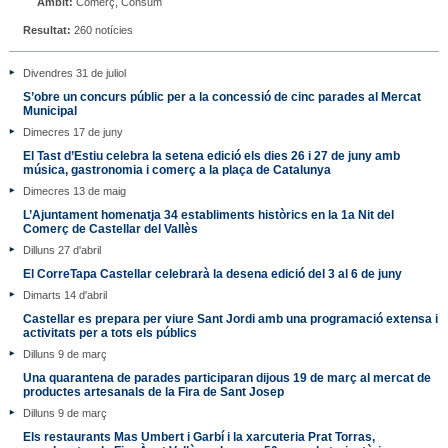
Àmbit:
Comerç, Consum
Resultat:
260 notícies
Divendres 31 de juliol
S’obre un concurs públic per a la concessió de cinc parades al Mercat
Municipal
Dimecres 17 de juny
El Tast d’Estiu celebra la setena edició els dies 26 i 27 de juny amb
música, gastronomia i comerç a la plaça de Catalunya
Dimecres 13 de maig
L’Ajuntament homenatja 34 establiments històrics en la 1a Nit del
Comerç de Castellar del Vallès
Dilluns 27 d'abril
El CorreTapa Castellar celebrarà la desena edició del 3 al 6 de juny
Dimarts 14 d'abril
Castellar es prepara per viure Sant Jordi amb una programació extensa i
activitats per a tots els públics
Dilluns 9 de març
Una quarantena de parades participaran dijous 19 de març al mercat de
productes artesanals de la Fira de Sant Josep
Dilluns 9 de març
Els restaurants Mas Umbert i Garbí i la xarcuteria Prat Torras,