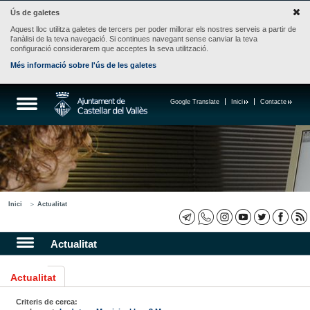
Ús de galetes
Aquest lloc utilitza galetes de tercers per poder millorar els nostres serveis a partir de
l'anàlisi de la teva navegació. Si continues navegant sense canviar la teva
configuració considerarem que acceptes la seva utilització.
Més informació sobre l'ús de les galetes
Google Translate
Inici
Contacte
Inici
Actualitat
Actualitat
Actualitat
Criteris de cerca: