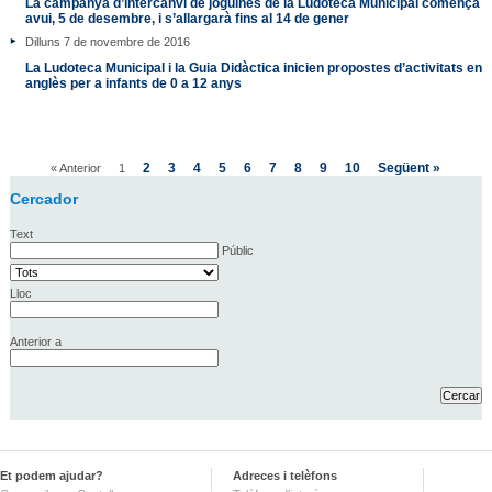
La campanya d’intercanvi de joguines de la Ludoteca Municipal comença
avui, 5 de desembre, i s’allargarà fins al 14 de gener
Dilluns 7 de novembre de 2016
La Ludoteca Municipal i la Guia Didàctica inicien propostes d’activitats en
anglès per a infants de 0 a 12 anys
2
3
4
5
6
7
8
9
10
Següent »
« Anterior
1
Cercador
Text
Públic
Lloc
Anterior a
Et podem ajudar?
Adreces i telèfons