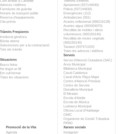
Com arribar a Castellar
Telèfons d'interès
Adreces i telèfons
Ajuntament (937144040)
Farmàcies de guàrdia
Policia (937144830)
Horaris de transport públic
Emergències (112)
Reserva d'equipaments
Ambulàncies (061)
Cita prèvia
Avaries enllumenat (686216138)
Avaries aigua (900304070)
Recollida de mobles i altres
Tràmits Freqüents
voluminosos (900150140)
Instància genèrica
Recollida de restes vegetals
Bústia oberta
(900150140)
Subvencions per a la contractació
Tanatori (937471203)
Tots els tràmits
Totes les adreces i telèfons
Serveis
Situacions
Servei d'Atenció Ciutadana (SAC)
Arxiu Municipal
Busco feina
Biblioteca Municipal
He tingut un fill
Casal Catalunya
Em vull formar
Casal d'Avis Plaça Major
Totes les situacions
Centre d'Atenció Primària
Centre de Serveis
Deixalleria Municipal
El Mirador
Escola d'Adults
Escola de Música
Ludoteca Municipal
Oficina Local d'Habitatge
OMIC
Organisme de Gestió Tributària
PIPAD
Promoció de la Vila
Xarxes socials
Agenda
Instagram