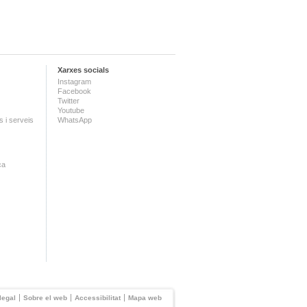
Xarxes socials
Instagram
Facebook
Twitter
Youtube
 i serveis
WhatsApp
ca
legal
Sobre el web
Accessibilitat
Mapa web