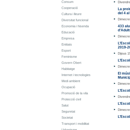
Consum
Divendre
Cooperació
La prei
del 4 a
Cultura i lleure
Dimecre
Diversitat funcional
433 alu
Economia i hisenda
d’Adult
Educació
Dimecre
Empresa
L’Escol
Entitats
2019-2
Esport
Dijous 
Feminisme
L’Escol
Govern Obert
Dimecre
Habitatge
El músi
Internet i tecnologies
Municip
Medi ambient
Dimecre
Ocupació
L’Escol
Promoció de la vila
Divendr
Protecció civil
L’Escol
Salut
Dimecre
Seguretat
L’Escol
Societat
Transport i mobilitat
Urbanisme