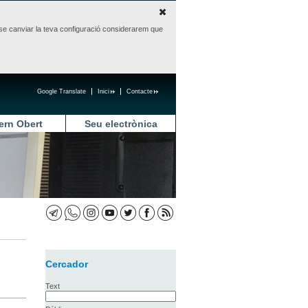
sense canviar la teva configuració considerarem que
Google Translate
Inici
Contacte
ern Obert
Seu electrònica
Cercador
Text