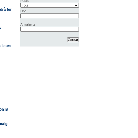
Públic
drà fer
Lloc
Anterior a
s
al curs
a
-2018
 maig