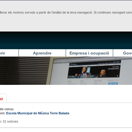
illorar els nostres serveis a partir de l'anàlisi de la teva navegació. Si continues navegant 
rir
Aprendre
Empresa i ocupació
Gov
at
 de cerca:
ent:
Escola Municipal de Música Torre Balada
t:
31 notícies