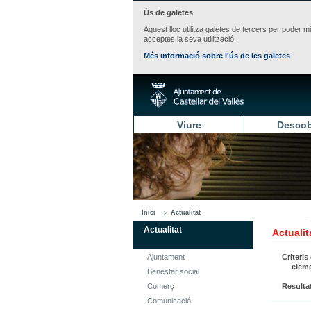
Ús de galetes
Aquest lloc utilitza galetes de tercers per poder m
acceptes la seva utilització.
Més informació sobre l'ús de les galetes
Viure
Descob
Inici
Actualitat
Actualitat
Actualit
Ajuntament
Criteris
elem
Benestar social
Comerç
Resulta
Comunicació