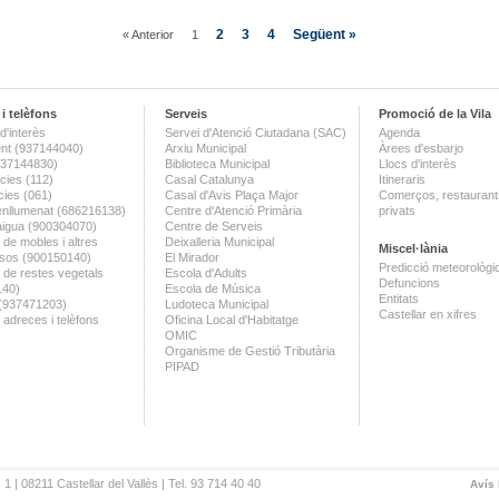
2
3
4
Següent »
« Anterior
1
i telèfons
Serveis
Promoció de la Vila
d'interès
Servei d'Atenció Ciutadana (SAC)
Agenda
nt (937144040)
Arxiu Municipal
Àrees d'esbarjo
(937144830)
Biblioteca Municipal
Llocs d'interès
ies (112)
Casal Catalunya
Itineraris
ies (061)
Casal d'Avis Plaça Major
Comerços, restaurants
enllumenat (686216138)
Centre d'Atenció Primària
privats
aigua (900304070)
Centre de Serveis
 de mobles i altres
Deixalleria Municipal
Miscel·lània
sos (900150140)
El Mirador
Predicció meteorològi
a de restes vegetals
Escola d'Adults
Defuncions
140)
Escola de Música
Entitats
 (937471203)
Ludoteca Municipal
Castellar en xifres
 adreces i telèfons
Oficina Local d'Habitatge
OMIC
Organisme de Gestió Tributària
PIPAD
 1 | 08211 Castellar del Vallès | Tel. 93 714 40 40
Avís 