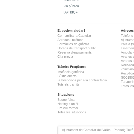
Via pública
LGTBIQ+
Et podem ajudar?
Adreces 
Com arribar a Castellar
Telèfons 
Adreces i telèfons
Ajuntame
Farmàcies de guàrdia
Policia 
Horaris de transport públic
Emergènc
Reserva d'equipaments
Ambulànc
Cita prèvia
Avaries 
Avaries 
Recollida
Tràmits Freqüents
volumino
Instància genèrica
Recollid
Bústia oberta
(900150
Subvencions per a la contractació
Tanatori
Tots els tràmits
Totes les
Situacions
Busco feina
He tingut un fill
Em vull formar
Totes les situacions
Ajuntament de Castellar del Vallès · Passeig Tolrà,