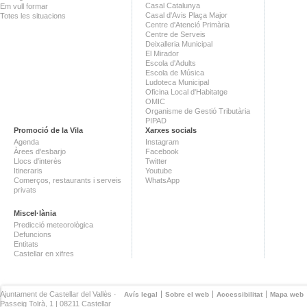
Casal Catalunya
Em vull formar
Casal d'Avis Plaça Major
Totes les situacions
Centre d'Atenció Primària
Centre de Serveis
Deixalleria Municipal
El Mirador
Escola d'Adults
Escola de Música
Ludoteca Municipal
Oficina Local d'Habitatge
OMIC
Organisme de Gestió Tributària
PIPAD
Promoció de la Vila
Xarxes socials
Agenda
Instagram
Àrees d'esbarjo
Facebook
Llocs d'interès
Twitter
Itineraris
Youtube
Comerços, restaurants i serveis
WhatsApp
privats
Miscel·lània
Predicció meteorològica
Defuncions
Entitats
Castellar en xifres
Ajuntament de Castellar del Vallès ·
Avís legal
Sobre el web
Accessibilitat
Mapa web
Passeig Tolrà, 1 | 08211 Castellar