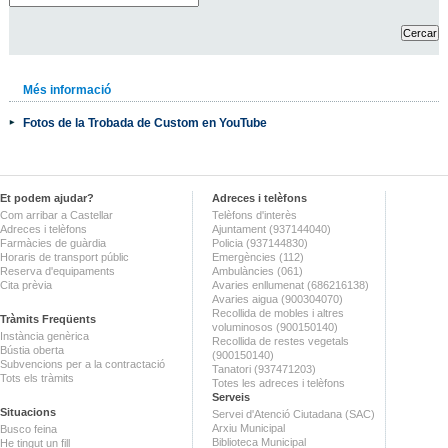
Més informació
Fotos de la Trobada de Custom en YouTube
Et podem ajudar?
Adreces i telèfons
Com arribar a Castellar
Telèfons d'interès
Adreces i telèfons
Ajuntament (937144040)
Farmàcies de guàrdia
Policia (937144830)
Horaris de transport públic
Emergències (112)
Reserva d'equipaments
Ambulàncies (061)
Cita prèvia
Avaries enllumenat (686216138)
Avaries aigua (900304070)
Recollida de mobles i altres
Tràmits Freqüents
voluminosos (900150140)
Instància genèrica
Recollida de restes vegetals
Bústia oberta
(900150140)
Subvencions per a la contractació
Tanatori (937471203)
Tots els tràmits
Totes les adreces i telèfons
Serveis
Situacions
Servei d'Atenció Ciutadana (SAC)
Arxiu Municipal
Busco feina
Biblioteca Municipal
He tingut un fill