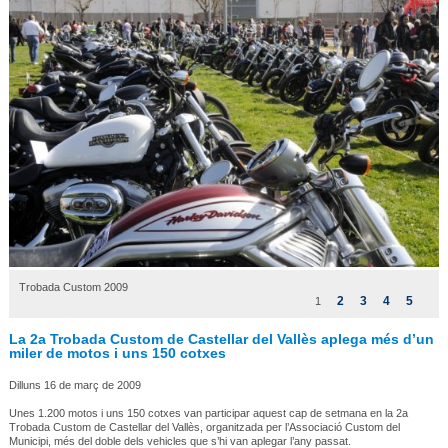
Trobada Custom 2009
2
3
4
5
1
La 2a Trobada Custom de Castellar del Vallès aplega més d’un
miler de motos i uns 150 cotxes
Dilluns 16 de març de 2009
Unes 1.200 motos i uns 150 cotxes van participar aquest cap de setmana en la 2a
Trobada Custom de Castellar del Vallès, organitzada per l’Associació Custom del
Municipi, més del doble dels vehicles que s’hi van aplegar l’any passat.