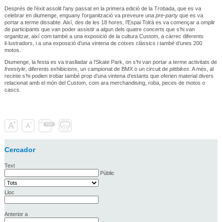
Després de l’èxit assolit l’any passat en la primera edició de la Trobada, que es va
celebrar en diumenge, enguany l’organització va preveure una
pre-party
que es va
portar a terme dissabte. Així, des de les 18 hores, l’Espai Tolrà es va començar a omplir
de participants que van poder assistir a algun dels quatre concerts que s’hi van
organitzar, així com també a una exposició de la cultura Custom, a càrrec diferents
il·lustradors, i a una exposició d’una vintena de cotxes clàssics i també d’unes 200
motos.
Diumenge, la festa es va traslladar a l’Skate Park, on s’hi van portar a terme activitats de
freestyle
, diferents exhibicions, un campionat de BMX o un circuit de
pittbikes
. A més, al
recinte s’hi podien trobar també prop d’una vintena d’estants que oferien material divers
relacionat amb el món del Custom, com ara merchandising, roba, peces de motos o
cascs.
Cercador
Text
Públic
Lloc
Anterior a