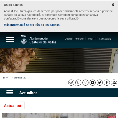
Ús de galetes
Aquest lloc utilitza galetes de tercers per poder millorar els nostres serveis a partir de
l'anàlisi de la teva navegació. Si continues navegant sense canviar la teva
configuració considerarem que acceptes la seva utilització.
Més informació sobre l'ús de les galetes
Google Translate
Inici
Contacte
Inici
Actualitat
Actualitat
Actualitat