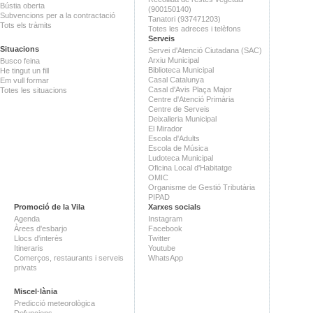
Bústia oberta
(900150140)
Subvencions per a la contractació
Tanatori (937471203)
Tots els tràmits
Totes les adreces i telèfons
Serveis
Situacions
Servei d'Atenció Ciutadana (SAC)
Arxiu Municipal
Busco feina
Biblioteca Municipal
He tingut un fill
Casal Catalunya
Em vull formar
Casal d'Avis Plaça Major
Totes les situacions
Centre d'Atenció Primària
Centre de Serveis
Deixalleria Municipal
El Mirador
Escola d'Adults
Escola de Música
Ludoteca Municipal
Oficina Local d'Habitatge
OMIC
Organisme de Gestió Tributària
PIPAD
Promoció de la Vila
Xarxes socials
Agenda
Instagram
Àrees d'esbarjo
Facebook
Llocs d'interès
Twitter
Itineraris
Youtube
Comerços, restaurants i serveis
WhatsApp
privats
Miscel·lània
Predicció meteorològica
Defuncions