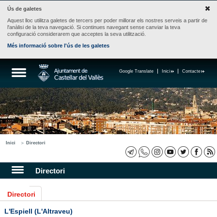
Ús de galetes
Aquest lloc utilitza galetes de tercers per poder millorar els nostres serveis a partir de
l'anàlisi de la teva navegació. Si continues navegant sense canviar la teva
configuració considerarem que acceptes la seva utilització.
Més informació sobre l'ús de les galetes
Google Translate
Inici
Contacte
Inici
Directori
Directori
Directori
L'Espiell (L'Altraveu)