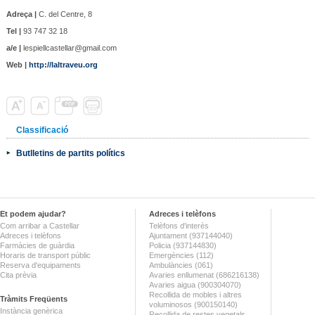
Adreça |
C. del Centre, 8
Tel |
93 747 32 18
a/e |
lespiellcastellar@gmail.com
Web |
http://laltraveu.org
Classificació
Butlletins de partits polítics
Et podem ajudar?
Adreces i telèfons
Com arribar a Castellar
Telèfons d'interès
Adreces i telèfons
Ajuntament (937144040)
Farmàcies de guàrdia
Policia (937144830)
Horaris de transport públic
Emergències (112)
Reserva d'equipaments
Ambulàncies (061)
Cita prèvia
Avaries enllumenat (686216138)
Avaries aigua (900304070)
Recollida de mobles i altres
Tràmits Freqüents
voluminosos (900150140)
Instància genèrica
Recollida de restes vegetals