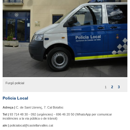
Furgó policial
2
3
1
Policia Local
Adreça |
C. de Sant Llorenç, 7. Cal Botafoc
Tel |
93 714 48 30 - 092 (urgències) - 696 46 20 50 (WhatsApp per comunicar
incidències a la via pública o de trànsit)
a/e |
policialocal@castellarvalles.cat