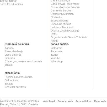
Casal Catalunya
Em vull formar
Casal d'Avis Plaça Major
Totes les situacions
Centre d'Atenció Primària
Centre de Serveis
Deixalleria Municipal
El Mirador
Escola d'Adults
Escola de Música
Ludoteca Municipal
Oficina Local d'Habitatge
OMIC
Organisme de Gestió Tributària
PIPAD
Promoció de la Vila
Xarxes socials
Agenda
Instagram
Àrees d'esbarjo
Facebook
Llocs d'interès
Twitter
Itineraris
Youtube
Comerços, restaurants i serveis
WhatsApp
privats
Miscel·lània
Predicció meteorològica
Defuncions
Entitats
Castellar en xifres
Ajuntament de Castellar del Vallès ·
Avís legal
Sobre el web
Accessibilitat
Mapa web
Passeig Tolrà, 1 | 08211 Castellar