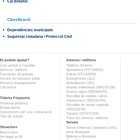
Cal Botafoc
Classificació
Dependències municipals
Seguretat ciutadana i Protecció Civil
Et podem ajudar?
Adreces i telèfons
Com arribar a Castellar
Telèfons d'interès
Adreces i telèfons
Ajuntament (937144040)
Farmàcies de guàrdia
Policia (937144830)
Horaris de transport públic
Emergències (112)
Reserva d'equipaments
Ambulàncies (061)
Cita prèvia
Avaries enllumenat (686216138)
Avaries aigua (900304070)
Recollida de mobles i altres
Tràmits Freqüents
voluminosos (900150140)
Instància genèrica
Recollida de restes vegetals
Bústia oberta
(900150140)
Subvencions per a la contractació
Tanatori (937471203)
Tots els tràmits
Totes les adreces i telèfons
Serveis
Situacions
Servei d'Atenció Ciutadana (SAC)
Arxiu Municipal
Busco feina
Biblioteca Municipal
He tingut un fill