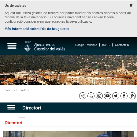
Ús de galetes
Aquest lloc utilitza galetes de tercers per poder millorar els nostres serveis a partir de
l'anàlisi de la teva navegació. Si continues navegant sense canviar la teva
configuració considerarem que acceptes la seva utilització.
Més informació sobre l'ús de les galetes
Google Translate
Inici
Contacte
Inici
Directori
Directori
Directori