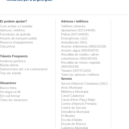
Et podem ajudar?
Adreces i telèfons
Com arribar a Castellar
Telèfons d'interès
Adreces i telèfons
Ajuntament (937144040)
Farmàcies de guàrdia
Policia (937144830)
Horaris de transport públic
Emergències (112)
Reserva d'equipaments
Ambulàncies (061)
Cita prèvia
Avaries enllumenat (686216138)
Avaries aigua (900304070)
Recollida de mobles i altres
Tràmits Freqüents
voluminosos (900150140)
Instància genèrica
Recollida de restes vegetals
Bústia oberta
(900150140)
Subvencions per a la contractació
Tanatori (937471203)
Tots els tràmits
Totes les adreces i telèfons
Serveis
Situacions
Servei d'Atenció Ciutadana (SAC)
Arxiu Municipal
Busco feina
Biblioteca Municipal
He tingut un fill
Casal Catalunya
Em vull formar
Casal d'Avis Plaça Major
Totes les situacions
Centre d'Atenció Primària
Centre de Serveis
Deixalleria Municipal
El Mirador
Escola d'Adults
Escola de Música
Ludoteca Municipal