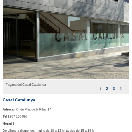
Façana del Casal Catalunya
2
3
4
1
Casal Catalunya
Adreça |
C. de Prat de la Riba, 17
Tel |
937 158 998
Horari |
De dilluns a diumenge, matins de 10 a 13 h i tardes de 15 a 19 h.