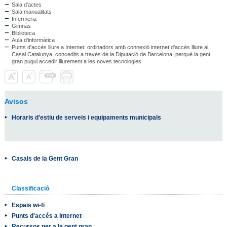
Sala d'actes
Sala manualitats
Infermeria
Gimnàs
Biblioteca
Aula d'informàtica
Punts d'accés lliure a Internet: ordinadors amb connexió internet d'accés lliure al
Casal Catalunya, concedits a través de la Diputació de Barcelona, perquè la gent
gran pugui accedir lliurement a les noves tecnologies.
Avisos
Horaris d'estiu de serveis i equipaments municipals
Casals de la Gent Gran
Classificació
Espais wi-fi
Punts d'accés a Internet
Recursos per a la gent gran