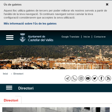
Ús de galetes
Aquest lloc utilitza galetes de tercers per poder millorar els nostres serveis a partir de
l'anàlisi de la teva navegació. Si continues navegant sense canviar la teva
configuració considerarem que acceptes la seva utilització.
Més informació sobre l'ús de les galetes
Google Translate
Inici
Contacte
Inici
Directori
Directori
Directori