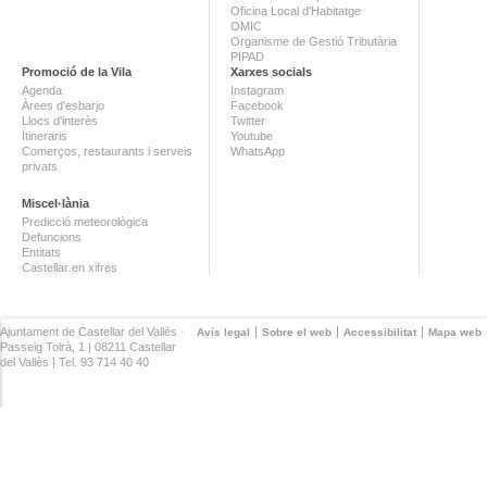
Oficina Local d'Habitatge
OMIC
Organisme de Gestió Tributària
PIPAD
Promoció de la Vila
Xarxes socials
Agenda
Instagram
Àrees d'esbarjo
Facebook
Llocs d'interès
Twitter
Itineraris
Youtube
Comerços, restaurants i serveis
WhatsApp
privats
Miscel·lània
Predicció meteorològica
Defuncions
Entitats
Castellar en xifres
Ajuntament de Castellar del Vallès ·
Avís legal
Sobre el web
Accessibilitat
Mapa web
Passeig Tolrà, 1 | 08211 Castellar
del Vallès | Tel. 93 714 40 40