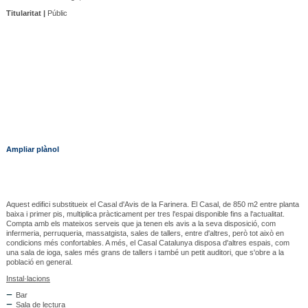
Titularitat |
Públic
Ampliar plànol
Aquest edifici substitueix el Casal d'Avis de la Farinera. El Casal, de 850 m2 entre planta
baixa i primer pis, multiplica pràcticament per tres l'espai disponible fins a l'actualitat.
Compta amb els mateixos serveis que ja tenen els avis a la seva disposició, com
infermeria, perruqueria, massatgista, sales de tallers, entre d'altres, però tot això en
condicions més confortables. A més, el Casal Catalunya disposa d'altres espais, com
una sala de ioga, sales més grans de tallers i també un petit auditori, que s'obre a la
població en general.
Instal·lacions
Bar
Sala de lectura