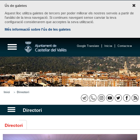
Ús de galetes
Aquest lloc utilitza galetes de tercers per poder millorar els nostres serveis a partir de
l'anàlisi de la teva navegació. Si continues navegant sense canviar la teva
configuració considerarem que acceptes la seva utilització.
Més informació sobre l'ús de les galetes
Google Translate
Inici
Contacte
Inici
Directori
Directori
Directori