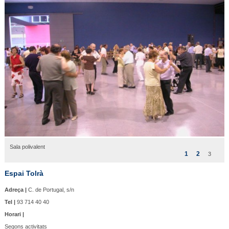
Sala polivalent
1
2
3
Espai Tolrà
Adreça |
C. de Portugal, s/n
Tel |
93 714 40 40
Horari |
Segons activitats