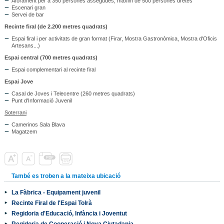
Aforament per a 350 persones assegudes, màxim de 500 persones dretes
Escenari gran
Servei de bar
Recinte firal (de 2.200 metres quadrats)
Espai firal i per activitats de gran format (Firar, Mostra Gastronòmica, Mostra d'Oficis
Artesans...)
Espai central (700 metres quadrats)
Espai complementari al recinte firal
Espai Jove
Casal de Joves i Telecentre (260 metres quadrats)
Punt d'Informació Juvenil
Soterrani
Camerinos Sala Blava
Magatzem
També es troben a la mateixa ubicació
La Fàbrica - Equipament juvenil
Recinte Firal de l'Espai Tolrà
Regidoria d'Educació, Infància i Joventut
Regidoria de Cooperació i Nova Ciutadania