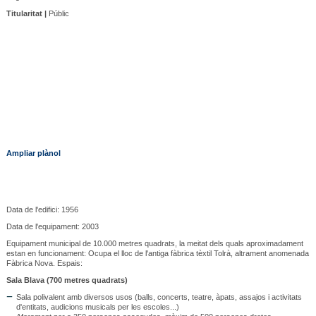
Titularitat |
Públic
Ampliar plànol
Data de l'edifici: 1956
Data de l'equipament: 2003
Equipament municipal de 10.000 metres quadrats, la meitat dels quals aproximadament
estan en funcionament: Ocupa el lloc de l'antiga fàbrica tèxtil Tolrà, altrament anomenada
Fàbrica Nova. Espais:
Sala Blava (700 metres quadrats)
Sala polivalent amb diversos usos (balls, concerts, teatre, àpats, assajos i activitats
d'entitats, audicions musicals per les escoles...)