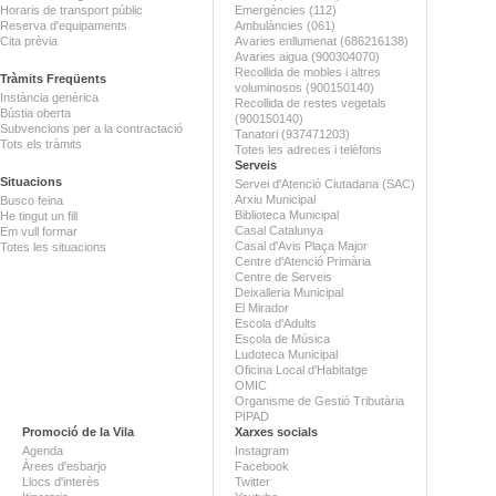
Horaris de transport públic
Emergències (112)
Reserva d'equipaments
Ambulàncies (061)
Cita prèvia
Avaries enllumenat (686216138)
Avaries aigua (900304070)
Recollida de mobles i altres
Tràmits Freqüents
voluminosos (900150140)
Instància genèrica
Recollida de restes vegetals
Bústia oberta
(900150140)
Subvencions per a la contractació
Tanatori (937471203)
Tots els tràmits
Totes les adreces i telèfons
Serveis
Situacions
Servei d'Atenció Ciutadana (SAC)
Arxiu Municipal
Busco feina
Biblioteca Municipal
He tingut un fill
Casal Catalunya
Em vull formar
Casal d'Avis Plaça Major
Totes les situacions
Centre d'Atenció Primària
Centre de Serveis
Deixalleria Municipal
El Mirador
Escola d'Adults
Escola de Música
Ludoteca Municipal
Oficina Local d'Habitatge
OMIC
Organisme de Gestió Tributària
PIPAD
Promoció de la Vila
Xarxes socials
Agenda
Instagram
Àrees d'esbarjo
Facebook
Llocs d'interès
Twitter