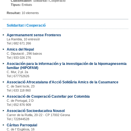
Classificador:
Solidaritat i Cooperació
Tipus:
Entitats
Resultat:
10 elements
Solidaritat i Cooperació
Agermanament sense Fronteres
La Rambla, 10 entresòl
Tel | 682 671 266
Amics del Nepal
C. Diputació , 296 baixos
Tel | 933 026 276
Asociación para la información y la investigación de la hipomagnesemia
familiar (HIPOFAM)
C. Mur, 2 pl. 2a
Tel | 677752626
Associació Afrocatalana d'Acció Solidària Amics de la Casamance
C. de Sant Iscle, 23
Tel | 633 118 860
Associació de Cooperació Castellar por Colombia
C. de Portugal, 2 D
Tel | 652 876 909
Associació Socioeducativa Nousol
Carrer de la Rutlla, 20-22 - CP 17002 Girona
Tel | 722844528
Cáritas Parroquial
C. de l' Església, 16