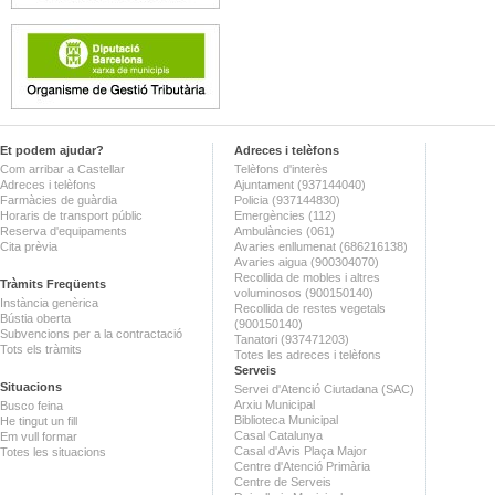
Et podem ajudar?
Adreces i telèfons
Com arribar a Castellar
Telèfons d'interès
Adreces i telèfons
Ajuntament (937144040)
Farmàcies de guàrdia
Policia (937144830)
Horaris de transport públic
Emergències (112)
Reserva d'equipaments
Ambulàncies (061)
Cita prèvia
Avaries enllumenat (686216138)
Avaries aigua (900304070)
Recollida de mobles i altres
Tràmits Freqüents
voluminosos (900150140)
Instància genèrica
Recollida de restes vegetals
Bústia oberta
(900150140)
Subvencions per a la contractació
Tanatori (937471203)
Tots els tràmits
Totes les adreces i telèfons
Serveis
Situacions
Servei d'Atenció Ciutadana (SAC)
Arxiu Municipal
Busco feina
Biblioteca Municipal
He tingut un fill
Casal Catalunya
Em vull formar
Casal d'Avis Plaça Major
Totes les situacions
Centre d'Atenció Primària
Centre de Serveis