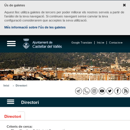
Ús de galetes
Aquest lloc utilitza galetes de tercers per poder millorar els nostres serveis a partir de
l'anàlisi de la teva navegació. Si continues navegant sense canviar la teva
configuració considerarem que acceptes la seva utilització.
Més informació sobre l'ús de les galetes
Google Translate
Inici
Contacte
Inici
Directori
Directori
Directori
Criteris de cerca: