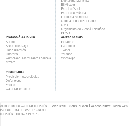
Deixalleria Municipal
El Mirador
Escola d'Adults
Escola de Música
Ludoteca Municipal
Oficina Local d'Habitatge
OMIC
Organisme de Gestió Tributària
PIPAD
Promoció de la Vila
Xarxes socials
Agenda
Instagram
Àrees d'esbarjo
Facebook
Llocs d'interès
Twitter
Itineraris
Youtube
Comerços, restaurants i serveis
WhatsApp
privats
Miscel·lània
Predicció meteorològica
Defuncions
Entitats
Castellar en xifres
Ajuntament de Castellar del Vallès ·
Avís legal
Sobre el web
Accessibilitat
Mapa web
Passeig Tolrà, 1 | 08211 Castellar
del Vallès | Tel. 93 714 40 40