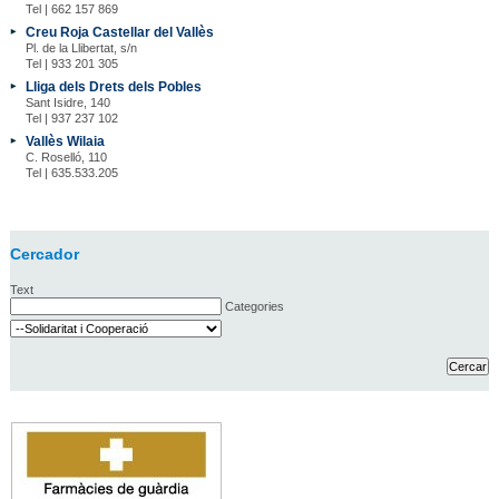
Tel | 662 157 869
Creu Roja Castellar del Vallès
Pl. de la Llibertat, s/n
Tel | 933 201 305
Lliga dels Drets dels Pobles
Sant Isidre, 140
Tel | 937 237 102
Vallès Wilaia
C. Roselló, 110
Tel | 635.533.205
Cercador
Text
Categories