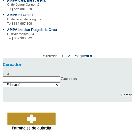
AMPA Ceip Mestre Pla
C. de Josep Carner, 2
Tel | 666 891 929
AMPA El Casal
C. del Forn del Raig, 37
Tel | 664.697.396
AMPA Institut Puig de la Creu
C. d' Alemanya, 34
Tel | 687 396 842
2
Següent »
« Anterior
1
Cercador
Text
Categories