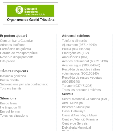
Et podem ajudar?
Adreces i telèfons
Com arribar a Castellar
Telèfons d'interès
Adreces i telèfons
Ajuntament (937144040)
Farmàcies de guàrdia
Policia (937144830)
Horaris de transport públic
Emergències (112)
Reserva d'equipaments
Ambulàncies (061)
Cita prèvia
Avaries enllumenat (686216138)
Avaries aigua (900304070)
Recollida de mobles i altres
Tràmits Freqüents
voluminosos (900150140)
Instància genèrica
Recollida de restes vegetals
Bústia oberta
(900150140)
Subvencions per a la contractació
Tanatori (937471203)
Tots els tràmits
Totes les adreces i telèfons
Serveis
Situacions
Servei d'Atenció Ciutadana (SAC)
Arxiu Municipal
Busco feina
Biblioteca Municipal
He tingut un fill
Casal Catalunya
Em vull formar
Casal d'Avis Plaça Major
Totes les situacions
Centre d'Atenció Primària
Centre de Serveis
Deixalleria Municipal