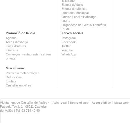
El Mirador
Escola d'Adults
Escola de Música
Ludoteca Municipal
Oficina Local d'Habitatge
OMIC
Organisme de Gestió Tributària
PIPAD
Promoció de la Vila
Xarxes socials
Agenda
Instagram
Àrees d'esbarjo
Facebook
Llocs d'interès
Twitter
Itineraris
Youtube
Comerços, restaurants i serveis
WhatsApp
privats
Miscel·lània
Predicció meteorològica
Defuncions
Entitats
Castellar en xifres
Ajuntament de Castellar del Vallès ·
Avís legal
Sobre el web
Accessibilitat
Mapa web
Passeig Tolrà, 1 | 08211 Castellar
del Vallès | Tel. 93 714 40 40