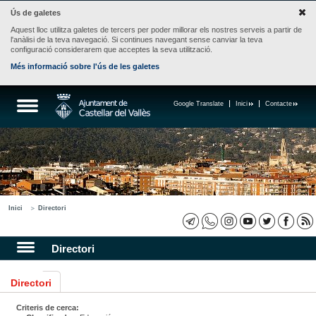
Ús de galetes
Aquest lloc utilitza galetes de tercers per poder millorar els nostres serveis a partir de
l'anàlisi de la teva navegació. Si continues navegant sense canviar la teva
configuració considerarem que acceptes la seva utilització.
Més informació sobre l'ús de les galetes
Google Translate
Inici
Contacte
Inici
Directori
Directori
Directori
Criteris de cerca: