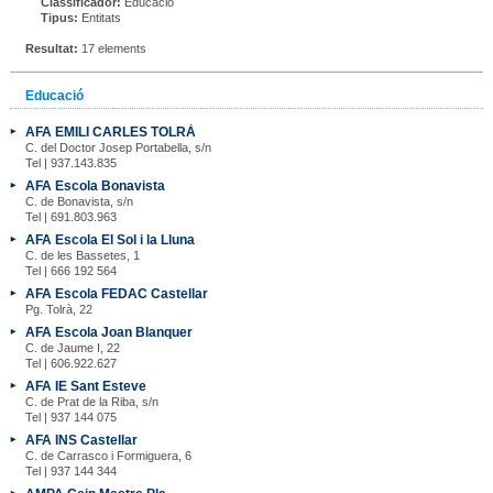
Classificador:
Educació
Tipus:
Entitats
Resultat:
17 elements
Educació
AFA EMILI CARLES TOLRÀ
C. del Doctor Josep Portabella, s/n
Tel | 937.143.835
AFA Escola Bonavista
C. de Bonavista, s/n
Tel | 691.803.963
AFA Escola El Sol i la Lluna
C. de les Bassetes, 1
Tel | 666 192 564
AFA Escola FEDAC Castellar
Pg. Tolrà, 22
AFA Escola Joan Blanquer
C. de Jaume I, 22
Tel | 606.922.627
AFA IE Sant Esteve
C. de Prat de la Riba, s/n
Tel | 937 144 075
AFA INS Castellar
C. de Carrasco i Formiguera, 6
Tel | 937 144 344