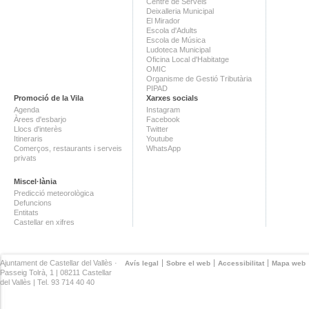
Centre de Serveis
Deixalleria Municipal
El Mirador
Escola d'Adults
Escola de Música
Ludoteca Municipal
Oficina Local d'Habitatge
OMIC
Organisme de Gestió Tributària
PIPAD
Promoció de la Vila
Xarxes socials
Agenda
Instagram
Àrees d'esbarjo
Facebook
Llocs d'interès
Twitter
Itineraris
Youtube
Comerços, restaurants i serveis
WhatsApp
privats
Miscel·lània
Predicció meteorològica
Defuncions
Entitats
Castellar en xifres
Ajuntament de Castellar del Vallès ·
Avís legal
Sobre el web
Accessibilitat
Mapa web
Passeig Tolrà, 1 | 08211 Castellar
del Vallès | Tel. 93 714 40 40