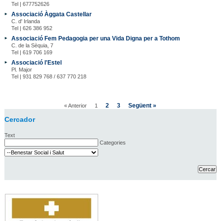
Tel | 677752626
Associació Àggata Castellar
C. d' Irlanda
Tel | 626 386 952
Associació Fem Pedagogia per una Vida Digna per a Tothom
C. de la Sèquia, 7
Tel | 619 706 169
Associació l'Estel
Pl. Major
Tel | 931 829 768 / 637 770 218
2
3
Següent »
« Anterior
1
Cercador
Text
Categories