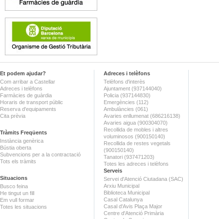
Et podem ajudar?
Adreces i telèfons
Com arribar a Castellar
Telèfons d'interès
Adreces i telèfons
Ajuntament (937144040)
Farmàcies de guàrdia
Policia (937144830)
Horaris de transport públic
Emergències (112)
Reserva d'equipaments
Ambulàncies (061)
Cita prèvia
Avaries enllumenat (686216138)
Avaries aigua (900304070)
Recollida de mobles i altres
Tràmits Freqüents
voluminosos (900150140)
Instància genèrica
Recollida de restes vegetals
Bústia oberta
(900150140)
Subvencions per a la contractació
Tanatori (937471203)
Tots els tràmits
Totes les adreces i telèfons
Serveis
Situacions
Servei d'Atenció Ciutadana (SAC)
Arxiu Municipal
Busco feina
Biblioteca Municipal
He tingut un fill
Casal Catalunya
Em vull formar
Casal d'Avis Plaça Major
Totes les situacions
Centre d'Atenció Primària