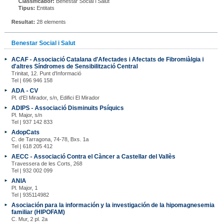
Classificador:
Benestar Social i Salut
Tipus:
Entitats
Resultat:
28 elements
Benestar Social i Salut
ACAF - Associació Catalana d'Afectades i Afectats de Fibromiàlgia i
d'altres Síndromes de Sensibilització Central
Trinitat, 12. Punt d'Informació
Tel | 696 946 158
ADA - CV
Pl. d'El Mirador, s/n, Edifici El Mirador
ADIPS - Associació Disminuïts Psíquics
Pl. Major, s/n
Tel | 937 142 833
AdopCats
C. de Tarragona, 74-78, Bxs. 1a
Tel | 618 205 412
AECC - Associació Contra el Càncer a Castellar del Vallès
Travessera de les Corts, 268
Tel | 932 002 099
ANIA
Pl. Major, 1
Tel | 935114982
Asociación para la información y la investigación de la hipomagnesemia
familiar (HIPOFAM)
C. Mur, 2 pl. 2a