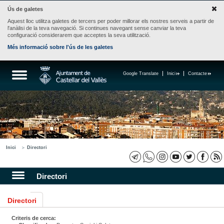
Ús de galetes
Aquest lloc utilitza galetes de tercers per poder millorar els nostres serveis a partir de
l'anàlisi de la teva navegació. Si continues navegant sense canviar la teva
configuració considerarem que acceptes la seva utilització.
Més informació sobre l'ús de les galetes
Google Translate
Inici
Contacte
Inici
Directori
Directori
Directori
Criteris de cerca: