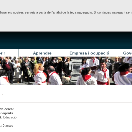
illorar els nostres serveis a partir de l'anàlisi de la teva navegació. Si continues navegant 
rir
Aprendre
Empresa i ocupació
Gov
 de cerca:
 vigents
t:
Educació
t:
0 actes