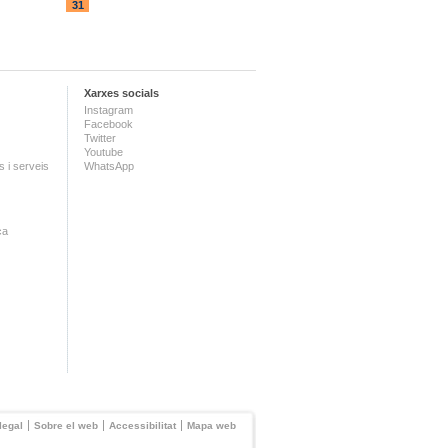
31
Xarxes socials
Instagram
Facebook
Twitter
Youtube
 i serveis
WhatsApp
ca
legal
Sobre el web
Accessibilitat
Mapa web