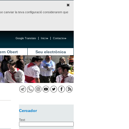
sense canviar la teva configuració considerarem que
Google Translate
Inici
Contacte
ern Obert
Seu electrònica
Cercador
Text