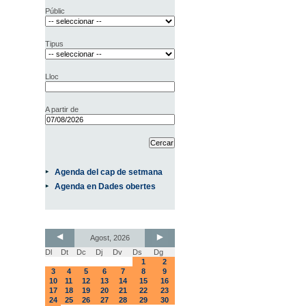
Públic
Tipus
Lloc
A partir de
Agenda del cap de setmana
Agenda en Dades obertes
Agost, 2026
Dl
Dt
Dc
Dj
Dv
Ds
Dg
1
2
3
4
5
6
7
8
9
10
11
12
13
14
15
16
17
18
19
20
21
22
23
24
25
26
27
28
29
30