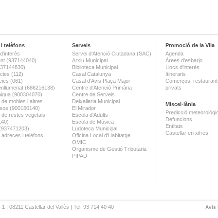
i telèfons
Serveis
Promoció de la Vila
d'interès
Servei d'Atenció Ciutadana (SAC)
Agenda
nt (937144040)
Arxiu Municipal
Àrees d'esbarjo
(937144830)
Biblioteca Municipal
Llocs d'interès
ies (112)
Casal Catalunya
Itineraris
ies (061)
Casal d'Avis Plaça Major
Comerços, restaurants
enllumenat (686216138)
Centre d'Atenció Primària
privats
aigua (900304070)
Centre de Serveis
 de mobles i altres
Deixalleria Municipal
Miscel·lània
sos (900150140)
El Mirador
Predicció meteorològi
a de restes vegetals
Escola d'Adults
Defuncions
140)
Escola de Música
Entitats
 (937471203)
Ludoteca Municipal
Castellar en xifres
 adreces i telèfons
Oficina Local d'Habitatge
OMIC
Organisme de Gestió Tributària
PIPAD
 1 | 08211 Castellar del Vallès | Tel. 93 714 40 40
Avís 