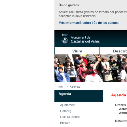
Ús de galetes
Aquest lloc utilitza galetes de tercers per poder m
acceptes la seva utilització.
Més informació sobre l'ús de les galetes
Viure
Descob
Inici
Agenda
Agenda
Agenda
Ajuntament
Criteris
Actes
Comerç
Àmbi
Cultura i lleure
Resulta
Entitats