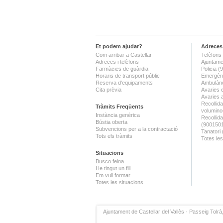
Et podem ajudar?
Adreces 
Com arribar a Castellar
Telèfons 
Adreces i telèfons
Ajuntame
Farmàcies de guàrdia
Policia 
Horaris de transport públic
Emergènc
Reserva d'equipaments
Ambulànc
Cita prèvia
Avaries 
Avaries 
Recollida
Tràmits Freqüents
volumino
Instància genèrica
Recollid
Bústia oberta
(900150
Subvencions per a la contractació
Tanatori
Tots els tràmits
Totes les
Situacions
Busco feina
He tingut un fill
Em vull formar
Totes les situacions
Ajuntament de Castellar del Vallès · Passeig Tolrà,