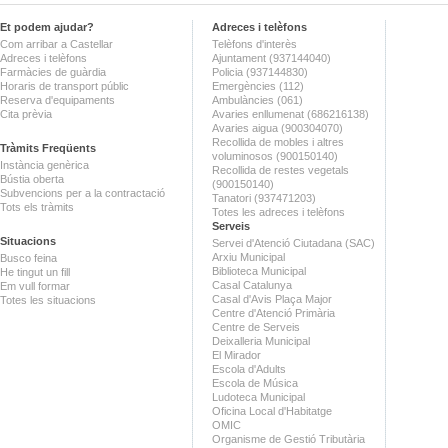
Et podem ajudar?
Adreces i telèfons
Com arribar a Castellar
Telèfons d'interès
Adreces i telèfons
Ajuntament (937144040)
Farmàcies de guàrdia
Policia (937144830)
Horaris de transport públic
Emergències (112)
Reserva d'equipaments
Ambulàncies (061)
Cita prèvia
Avaries enllumenat (686216138)
Avaries aigua (900304070)
Recollida de mobles i altres
Tràmits Freqüents
voluminosos (900150140)
Instància genèrica
Recollida de restes vegetals
Bústia oberta
(900150140)
Subvencions per a la contractació
Tanatori (937471203)
Tots els tràmits
Totes les adreces i telèfons
Serveis
Situacions
Servei d'Atenció Ciutadana (SAC)
Arxiu Municipal
Busco feina
Biblioteca Municipal
He tingut un fill
Casal Catalunya
Em vull formar
Casal d'Avis Plaça Major
Totes les situacions
Centre d'Atenció Primària
Centre de Serveis
Deixalleria Municipal
El Mirador
Escola d'Adults
Escola de Música
Ludoteca Municipal
Oficina Local d'Habitatge
OMIC
Organisme de Gestió Tributària