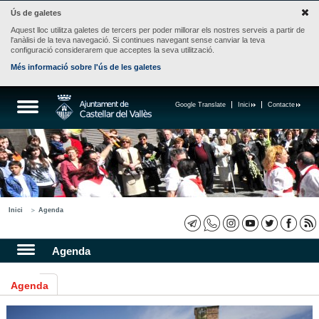
Ús de galetes
Aquest lloc utilitza galetes de tercers per poder millorar els nostres serveis a partir de
l'anàlisi de la teva navegació. Si continues navegant sense canviar la teva
configuració considerarem que acceptes la seva utilització.
Més informació sobre l'ús de les galetes
Google Translate
Inici
Contacte
Inici
Agenda
Agenda
Agenda