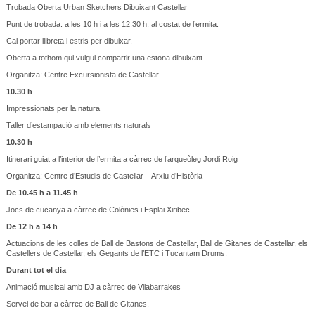
Trobada Oberta Urban Sketchers Dibuixant Castellar
Punt de trobada: a les 10 h i a les 12.30 h, al costat de l’ermita.
Cal portar llibreta i estris per dibuixar.
Oberta a tothom qui vulgui compartir una estona dibuixant.
Organitza: Centre Excursionista de Castellar
10.30 h
Impressionats per la natura
Taller d’estampació amb elements naturals
10.30 h
Itinerari guiat a l’interior de l’ermita a càrrec de l’arqueòleg Jordi Roig
Organitza: Centre d’Estudis de Castellar – Arxiu d’Història
De 10.45 h a 11.45 h
Jocs de cucanya a càrrec de Colònies i Esplai Xiribec
De 12 h a 14 h
Actuacions de les colles de Ball de Bastons de Castellar, Ball de Gitanes de Castellar, els
Castellers de Castellar, els Gegants de l’ETC i Tucantam Drums.
Durant tot el dia
Animació musical amb DJ a càrrec de Vilabarrakes
Servei de bar a càrrec de Ball de Gitanes.