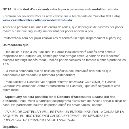
NOTA: Sol·licitud d’accés amb vehicle per a persones amb mobilitat reduïda
Formulari per sol·licitar l’accés amb vehicle fins a l’esplanada de Castellar Vell. Enllaç:
www.castellarvalles.cat/aplecmobilitatreduida
Adreçat a persones usuàries de cadira de rodes, que depenguin de bastons per poder
moure’s o bé que tinguin alguna dificultat per poder accedir a peu.
L’autorització serà per pujar i baixar i es reservarà un espai d’aparcament al pàrquing.
Us recordem que:
- Des de les 7 i fins a les 9 del matí la Policia local controlarà l’accés amb cotxe a
l’esplanada de Castellar Vell, només per descarregar estris. A partir de les 9 del matí
quedarà restringit l’accés rodat. L’accés per als vehicles es tornarà a obrir a partir de les
17 h.
- La Policia demanarà que es deixi en dipòsit la documentació dels cotxes que
accedeixin a l’esplanada i la retornarà posteriorment.
- Podeu arribar a Castellar Vell seguint
l’Itinerari de Natura
: Ca n’Oliver, El Castell i
Castellar Vell, editat pel Centre Excursionista de Castellar, i que està senyalitzat amb
punts blaus.
-
Aquest any no serà possible fer el Concurs d’Arrossaires a causa del risc
d’incendi.
Podeu venir a participar del programa d’activitats de l’Aplec i portar el dinar de
casa. Els participants hauran de portar també les seves taules i cadires.
- L’APLEC DE CASTELLAR VELL ES FA EN UN ENTORN NATURAL I A CAUSA DE LA
SEQUERA I EL RISC D’INCENDI CALDRÀ EXTREMAR LES MESURES DE
PRECAUCIÓ. US DEMANEM LA COL·LABORACIÓ.
Organitza
: