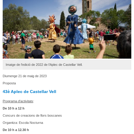
Imatge de l'edició de 2022 de l'Aplec de Castellar Vell.
Diumenge 21 de maig de 2023
Proposta
43è Aplec de Castellar Vell
Programa d'activitats
:
De 10 h a 12 h
Concurs de creacions de flors boscanes
Organitza: Escola Nocturna
De 10 h a 12.30 h