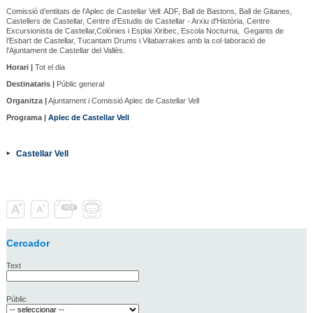
Comissió d’entitats de l’Aplec de Castellar Vell: ADF, Ball de Bastons, Ball de Gitanes,
Castellers de Castellar, Centre d'Estudis de Castellar - Arxiu d'Història, Centre
Excursionista de Castellar,Colònies i Esplai Xiribec, Escola Nocturna, Gegants de
l’Esbart de Castellar, Tucantam Drums i Vilabarrakes amb la col·laboració de
l’Ajuntament de Castellar del Vallès.
Horari |
Tot el dia
Destinataris |
Públic general
Organitza |
Ajuntament i Comissió Aplec de Castellar Vell
Programa |
Aplec de Castellar Vell
Castellar Vell
Cercador
Text
Públic