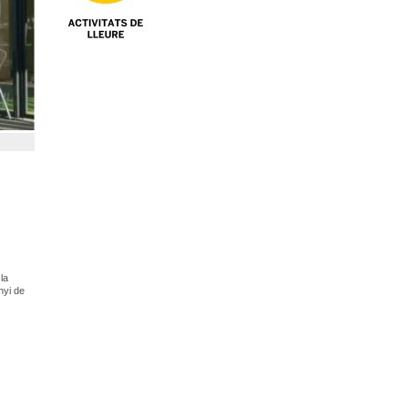
la
nyi de