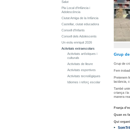
Salut
Pla Local d'Infància i
Adolescència
Ciutat Amiga de la Infància
Castellar, ciutat educadora
Consell d'Infants
Consell dels Adolescents
Un estiu enriquit 2026
Activitats extraescolars
Activitats artístiques i
Grup de 
culturals
Grup de cr
Activitats de lleure
Activitats esportives
Fem trobade
Activitats tecnològiques
Pretenem fe
lactància, 
Idiomes i reforç escolar
També unim 
criança i la
manera real
Franja d’ed
Quan es fa
Qui organi
SomTri