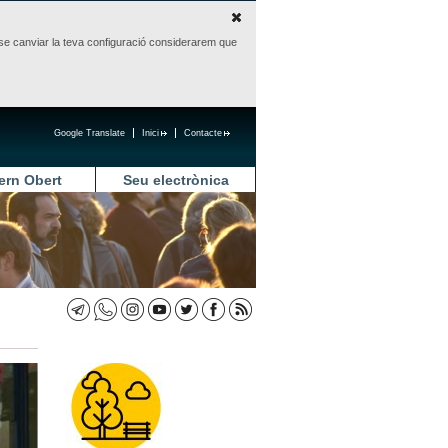
sense canviar la teva configuració considerarem que
Google Translate
Inici
Contacte
ern Obert
Seu electrònica