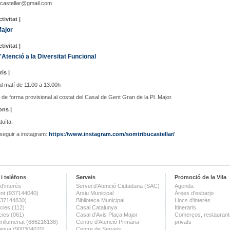
ucastellar@gmail.com
tivitat |
Major
tivitat |
'Atenció a la Diversitat Funcional
ris |
l matí de 11.00 a 13.00h
de forma provisional al costat del Casal de Gent Gran de la Pl. Major.
ons |
tuïta.
seguir a instagram:
https://www.instagram.com/somtribucastellar/
i telèfons
Serveis
Promoció de la Vila
d'interès
Servei d'Atenció Ciutadana (SAC)
Agenda
nt (937144040)
Arxiu Municipal
Àrees d'esbarjo
(937144830)
Biblioteca Municipal
Llocs d'interès
ies (112)
Casal Catalunya
Itineraris
ies (061)
Casal d'Avis Plaça Major
Comerços, restaurants
enllumenat (686216138)
Centre d'Atenció Primària
privats
aigua (900304070)
Centre de Serveis