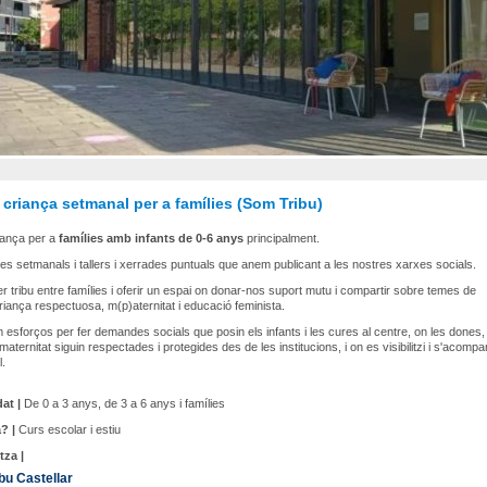
criança setmanal per a famílies (Som Tribu)
iança per a
famílies amb infants de 0-6 anys
principalment.
s setmanals i tallers i xerrades puntuals que anem publicant a les nostres xarxes socials.
r tribu entre famílies i oferir un espai on donar-nos suport mutu i compartir sobre temes de
criança respectuosa, m(p)aternitat i educació feminista.
esforços per fer demandes socials que posin els infants i les cures al centre, on les dones, 
 maternitat siguin respectades i protegides des de les institucions, i on es visibilitzi i s'acompa
.
at |
De 0 a 3 anys, de 3 a 6 anys i famílies
? |
Curs escolar i estiu
tza |
bu Castellar