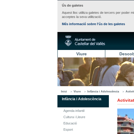
Ús de galetes
Aquest lloc utilitza galetes de tercers per poder m
acceptes la seva utilització.
Més informació sobre l'ús de les galetes
Viure
Descob
Inici
Viure
Infància i Adolescència
Activi
Infància i Adolescència
Activita
Agenda infantil
Cultura i Lleure
Educació
Esport