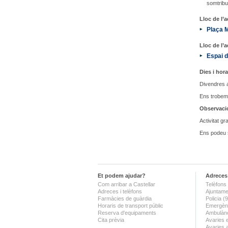
somtrib
Lloc de l’ac
Plaça 
Lloc de l’ac
Espai d
Dies i hora
Divendres a
Ens trobem 
Observaci
Activitat gra
Ens podeu 
Et podem ajudar?
Adreces 
Com arribar a Castellar
Telèfons 
Adreces i telèfons
Ajuntame
Farmàcies de guàrdia
Policia 
Horaris de transport públic
Emergènc
Reserva d'equipaments
Ambulànc
Cita prèvia
Avaries 
Avaries 