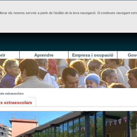
illorar els nostres serveis a partir de l'anàlisi de la teva navegació. Si continues navegant 
rir
Aprendre
Empresa i ocupació
Gov
tats extraescolars
ts extraescolars