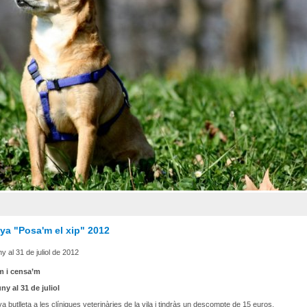
a "Posa'm el xip" 2012
ny al 31 de juliol de 2012
’m i censa’m
uny al 31 de juliol
va butlleta a les clíniques veterinàries de la vila i tindràs un descompte de 15 euros.