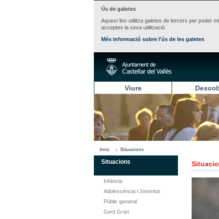
Ús de galetes
Aquest lloc utilitza galetes de tercers per poder m
acceptes la seva utilització.
Més informació sobre l'ús de les galetes
Viure
Descob
Inici
Situacions
Situacions
Situaci
Infància
Adolescència i Joventut
Públic general
Gent Gran