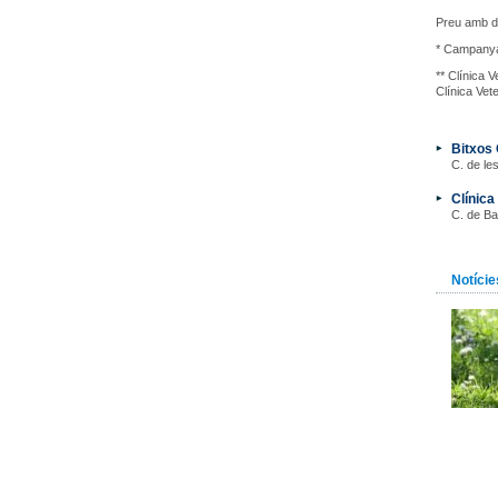
Preu amb d
* Campanya 
** Clínica V
Clínica Vet
Bitxos 
C. de le
Clínica
C. de Ba
Notície