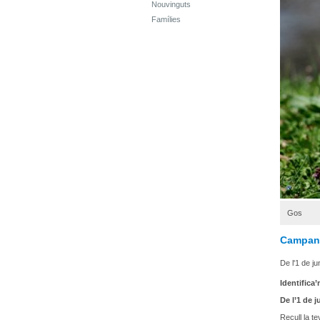
Nouvinguts
Famílies
Gos
Campany
De l'1 de ju
Identifica
De l’1 de j
Recull la te