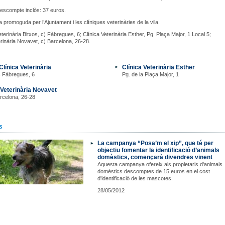
escompte inclòs: 37 euros.
promoguda per l’Ajuntament i les clíniques veterinàries de la vila.
eterinària Bitxos, c) Fàbregues, 6; Clínica Veterinària Esther, Pg. Plaça Major, 1 Local 5;
erinària Novavet, c) Barcelona, 26-28.
Clínica Veterinària
Clínica Veterinària Esther
s Fàbregues, 6
Pg. de la Plaça Major, 1
 Veterinària Novavet
rcelona, 26-28
s
La campanya “Posa’m el xip”, que té per
objectiu fomentar la identificació d’animals
domèstics, començarà divendres vinent
Aquesta campanya ofereix als propietaris d'animals
domèstics descomptes de 15 euros en el cost
d'identificació de les mascotes.
28/05/2012