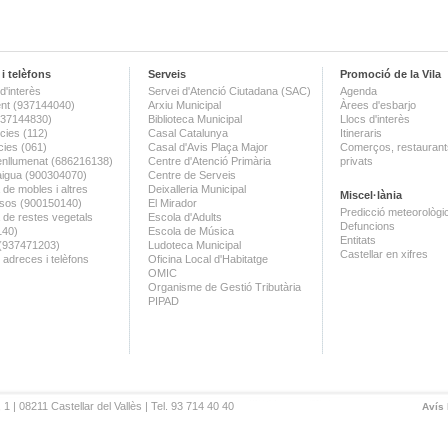
i telèfons
Serveis
Promoció de la Vila
d'interès
Servei d'Atenció Ciutadana (SAC)
Agenda
nt (937144040)
Arxiu Municipal
Àrees d'esbarjo
(937144830)
Biblioteca Municipal
Llocs d'interès
ies (112)
Casal Catalunya
Itineraris
ies (061)
Casal d'Avis Plaça Major
Comerços, restaurants
enllumenat (686216138)
Centre d'Atenció Primària
privats
aigua (900304070)
Centre de Serveis
 de mobles i altres
Deixalleria Municipal
Miscel·lània
sos (900150140)
El Mirador
Predicció meteorològi
a de restes vegetals
Escola d'Adults
Defuncions
140)
Escola de Música
Entitats
 (937471203)
Ludoteca Municipal
Castellar en xifres
 adreces i telèfons
Oficina Local d'Habitatge
OMIC
Organisme de Gestió Tributària
PIPAD
 1 | 08211 Castellar del Vallès | Tel. 93 714 40 40
Avís 