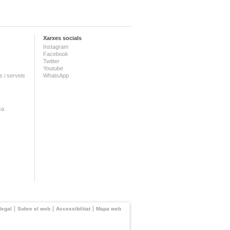
Xarxes socials
Instagram
Facebook
Twitter
Youtube
 i serveis
WhatsApp
ca
legal
Sobre el web
Accessibilitat
Mapa web