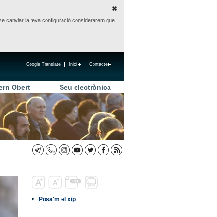
sense canviar la teva configuració considerarem que
Google Translate
Inici
Contacte
ern Obert
Seu electrònica
Posa'm el xip