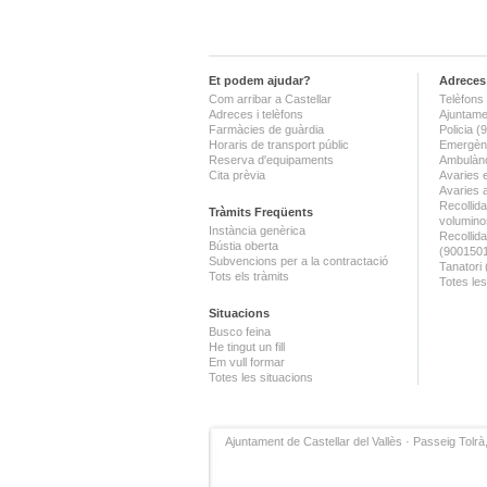
Et podem ajudar?
Adreces 
Com arribar a Castellar
Telèfons 
Adreces i telèfons
Ajuntame
Farmàcies de guàrdia
Policia 
Horaris de transport públic
Emergènc
Reserva d'equipaments
Ambulànc
Cita prèvia
Avaries 
Avaries 
Recollida
Tràmits Freqüents
volumino
Instància genèrica
Recollid
Bústia oberta
(900150
Subvencions per a la contractació
Tanatori
Tots els tràmits
Totes les
Situacions
Busco feina
He tingut un fill
Em vull formar
Totes les situacions
Ajuntament de Castellar del Vallès · Passeig Tolrà,