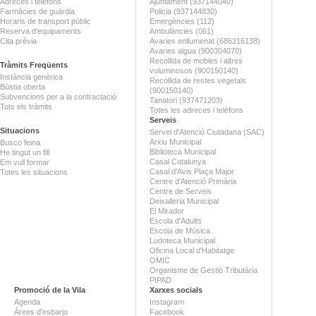
Adreces i telèfons
Ajuntament (937144040)
Farmàcies de guàrdia
Policia (937144830)
Horaris de transport públic
Emergències (112)
Reserva d'equipaments
Ambulàncies (061)
Cita prèvia
Avaries enllumenat (686216138)
Avaries aigua (900304070)
Recollida de mobles i altres
Tràmits Freqüents
voluminosos (900150140)
Instància genèrica
Recollida de restes vegetals
Bústia oberta
(900150140)
Subvencions per a la contractació
Tanatori (937471203)
Tots els tràmits
Totes les adreces i telèfons
Serveis
Situacions
Servei d'Atenció Ciutadana (SAC)
Arxiu Municipal
Busco feina
Biblioteca Municipal
He tingut un fill
Casal Catalunya
Em vull formar
Casal d'Avis Plaça Major
Totes les situacions
Centre d'Atenció Primària
Centre de Serveis
Deixalleria Municipal
El Mirador
Escola d'Adults
Escola de Música
Ludoteca Municipal
Oficina Local d'Habitatge
OMIC
Organisme de Gestió Tributària
PIPAD
Promoció de la Vila
Xarxes socials
Agenda
Instagram
Àrees d'esbarjo
Facebook