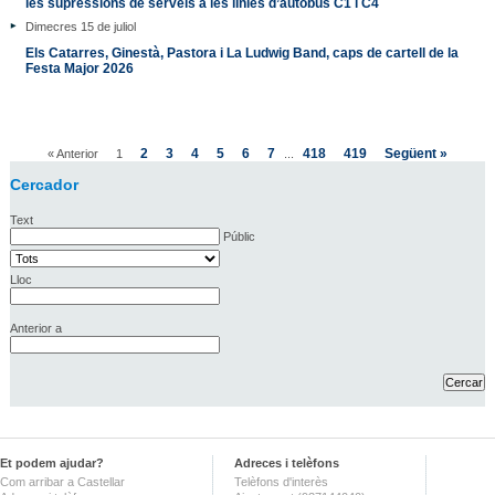
les supressions de serveis a les línies d’autobús C1 i C4
Dimecres 15 de juliol
Els Catarres, Ginestà, Pastora i La Ludwig Band, caps de cartell de la
Festa Major 2026
2
3
4
5
6
7
418
419
Següent »
« Anterior
1
...
Cercador
Text
Públic
Lloc
Anterior a
Et podem ajudar?
Adreces i telèfons
Com arribar a Castellar
Telèfons d'interès