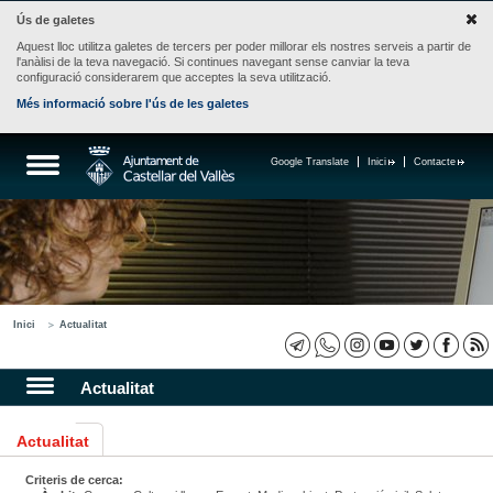
Ús de galetes
Aquest lloc utilitza galetes de tercers per poder millorar els nostres serveis a partir de
l'anàlisi de la teva navegació. Si continues navegant sense canviar la teva
configuració considerarem que acceptes la seva utilització.
Més informació sobre l'ús de les galetes
Google Translate
Inici
Contacte
Inici
Actualitat
Actualitat
Actualitat
Criteris de cerca: