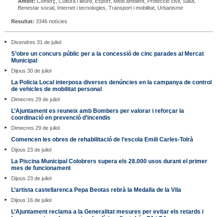
Àmbit:
Comerç, Cultura i lleure, Esport, Medi ambient, Protecció civil, Salut,
Benestar social, Internet i tecnologies, Transport i mobilitat, Urbanisme
Resultat:
3346 notícies
Divendres 31 de juliol
S’obre un concurs públic per a la concessió de cinc parades al Mercat
Municipal
Dijous 30 de juliol
La Policia Local interposa diverses denúncies en la campanya de control
de vehicles de mobilitat personal
Dimecres 29 de juliol
L’Ajuntament es reuneix amb Bombers per valorar i reforçar la
coordinació en prevenció d’incendis
Dimecres 29 de juliol
Comencen les obres de rehabilitació de l’escola Emili Carles-Tolrà
Dijous 23 de juliol
La Piscina Municipal Colobrers supera els 28.000 usos durant el primer
mes de funcionament
Dijous 23 de juliol
L’artista castellarenca Pepa Beotas rebrà la Medalla de la Vila
Dijous 16 de juliol
L’Ajuntament reclama a la Generalitat mesures per evitar els retards i