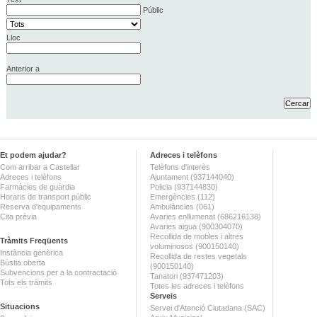
Públic
Lloc
Anterior a
Et podem ajudar?
Adreces i telèfons
Com arribar a Castellar
Telèfons d'interès
Adreces i telèfons
Ajuntament (937144040)
Farmàcies de guàrdia
Policia (937144830)
Horaris de transport públic
Emergències (112)
Reserva d'equipaments
Ambulàncies (061)
Cita prèvia
Avaries enllumenat (686216138)
Avaries aigua (900304070)
Recollida de mobles i altres
Tràmits Freqüents
voluminosos (900150140)
Instància genèrica
Recollida de restes vegetals
Bústia oberta
(900150140)
Subvencions per a la contractació
Tanatori (937471203)
Tots els tràmits
Totes les adreces i telèfons
Serveis
Situacions
Servei d'Atenció Ciutadana (SAC)