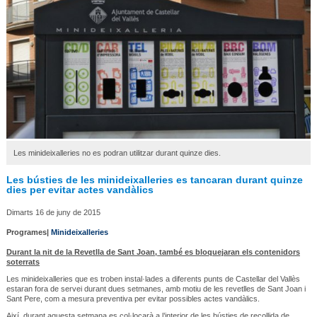
Les minideixalleries no es podran utilitzar durant quinze dies.
Les bústies de les minideixalleries es tancaran durant quinze
dies per evitar actes vandàlics
Dimarts 16 de juny de 2015
Programes|
Minideixalleries
Durant la nit de la Revetlla de Sant Joan, també es bloquejaran els contenidors
soterrats
Les minideixalleries que es troben instal·lades a diferents punts de Castellar del Vallès
estaran fora de servei durant dues setmanes, amb motiu de les revetlles de Sant Joan i
Sant Pere, com a mesura preventiva per evitar possibles actes vandàlics.
Així, durant aquesta setmana es col·locarà a l’interior de les bústies de recollida de