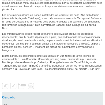
residus una placa metàl·lica que obstruirà l’obertura, per tal de garantir la seguretat de la
ciutadania i reduir el risc de desperfectes per vandalisme relacionat amb productes
pirotècnics.
Les cinc minideixalleries es troben instal·lades als carrers Prat de la Riba amb Jaume I
(davant de la plaça de Catalunya), a la cruïlla entre els carrers de Tarragona i Suïssa, a
la ronda de Llevant amb la Rotonda de la Dona Acollidora, a la carretera de Sentmenat
(en l’àmbit de la plaça Major) i a la carretera de Sabadell amb la plaça de la Fàbrica
Nova.
Les minideixalleries poden recollir de manera selectiva set productes en dipòsits
independents; així, hi ha dos dipòsits per a piles, que poden acollir piles convencionals,
alcalines, de botó i bateries de mòbils, un per a telèfons mòbils i altres residus elèctrics i
electrònics, un altre per a cd i dvd, un per a cartutxos d’impressora d’injecció, un per a
bombetes de baix consum i, finalment, un dipòsit per a bombetes convencionals i
halògenes.
D’altra banda, els contenidors soterrats ubicats en vuit zones de la vila (zones de
vianants dels c. Sala Boadella i Montcada, passeig Tolrà –davant de la pl. Francesc
Macià-, pl. Mestre Gelonch, pl. Calissó, c. Portugal –davant de l’Espai Tolrà-, ronda
Turuguet i pl. del Munt –El Racó-) també es bloquejaran durant les hores immediatament
anteriors a la Revetlla de Sant Joan, i es desbloquejaran el matí del dimarts 24 de juny.
Cercador
Text