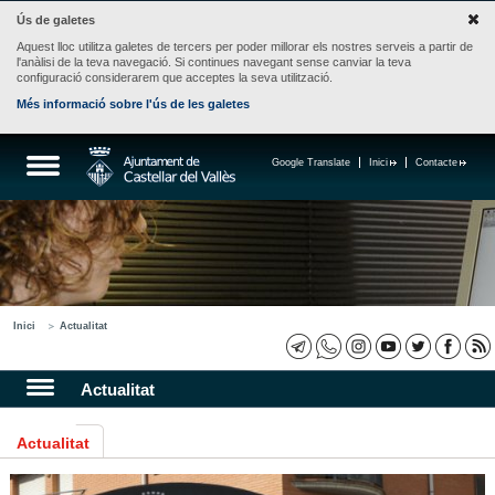
Ús de galetes
Aquest lloc utilitza galetes de tercers per poder millorar els nostres serveis a partir de
l'anàlisi de la teva navegació. Si continues navegant sense canviar la teva
configuració considerarem que acceptes la seva utilització.
Més informació sobre l'ús de les galetes
Google Translate
Inici
Contacte
Inici
Actualitat
Actualitat
Actualitat