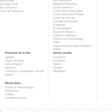
Arxiu Municipal
Busco feina
Biblioteca Municipal
He tingut un fill
Casal Catalunya
Em vull formar
Casal d'Avis Plaça Major
Totes les situacions
Centre d'Atenció Primària
Centre de Serveis
Deixalleria Municipal
El Mirador
Escola d'Adults
Escola de Música
Ludoteca Municipal
Oficina Local d'Habitatge
OMIC
Organisme de Gestió Tributària
PIPAD
Promoció de la Vila
Xarxes socials
Agenda
Instagram
Àrees d'esbarjo
Facebook
Llocs d'interès
Twitter
Itineraris
Youtube
Comerços, restaurants i serveis
WhatsApp
privats
Miscel·lània
Predicció meteorològica
Defuncions
Entitats
Castellar en xifres