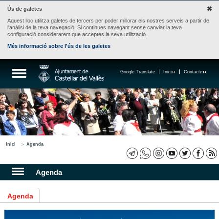
Ús de galetes
Aquest lloc utilitza galetes de tercers per poder millorar els nostres serveis a partir de
l'anàlisi de la teva navegació. Si continues navegant sense canviar la teva
configuració considerarem que acceptes la seva utilització.
Més informació sobre l'ús de les galetes
Google Translate
Inici
Contacte
Inici
Agenda
Agenda
Agenda