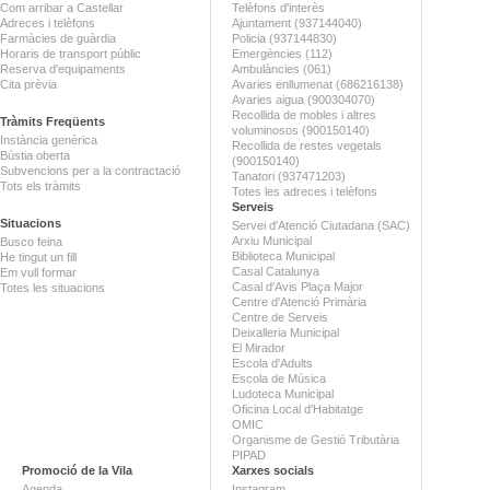
Com arribar a Castellar
Telèfons d'interès
Adreces i telèfons
Ajuntament (937144040)
Farmàcies de guàrdia
Policia (937144830)
Horaris de transport públic
Emergències (112)
Reserva d'equipaments
Ambulàncies (061)
Cita prèvia
Avaries enllumenat (686216138)
Avaries aigua (900304070)
Recollida de mobles i altres
Tràmits Freqüents
voluminosos (900150140)
Instància genèrica
Recollida de restes vegetals
Bústia oberta
(900150140)
Subvencions per a la contractació
Tanatori (937471203)
Tots els tràmits
Totes les adreces i telèfons
Serveis
Situacions
Servei d'Atenció Ciutadana (SAC)
Arxiu Municipal
Busco feina
Biblioteca Municipal
He tingut un fill
Casal Catalunya
Em vull formar
Casal d'Avis Plaça Major
Totes les situacions
Centre d'Atenció Primària
Centre de Serveis
Deixalleria Municipal
El Mirador
Escola d'Adults
Escola de Música
Ludoteca Municipal
Oficina Local d'Habitatge
OMIC
Organisme de Gestió Tributària
PIPAD
Promoció de la Vila
Xarxes socials
Agenda
Instagram