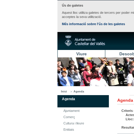
Ús de galetes
Aquest lloc utilitza galetes de tercers per poder m
acceptes la seva utilització.
Més informació sobre l'ús de les galetes
Viure
Descob
Inici
Agenda
Agenda
Agenda
Ajuntament
Criteris
Actes
Comerç
Lloc:
Cultura i lleure
Resulta
Entitats