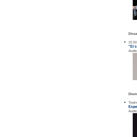
Dissa
20.00
"El 
Audit
Dium
Teatr
Espe
Audit