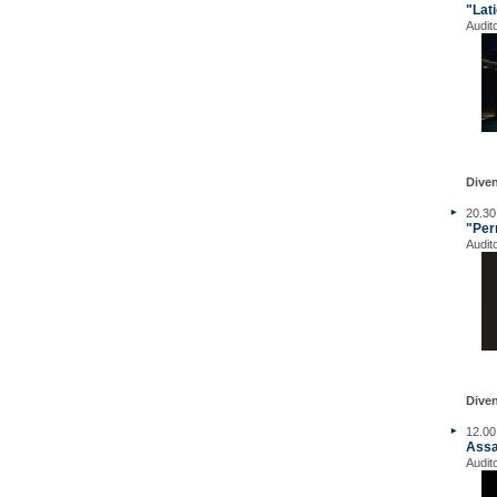
"Lat
Audit
Dive
20.30
"Per
Audit
Diven
12.00
Assa
Audit