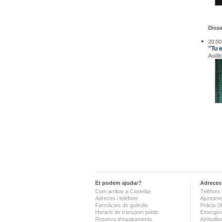
Dissa
20.00
"Tu 
Audit
Et podem ajudar?
Adreces 
Com arribar a Castellar
Telèfons 
Adreces i telèfons
Ajuntame
Farmàcies de guàrdia
Policia 
Horaris de transport públic
Emergènc
Reserva d'equipaments
Ambulànc