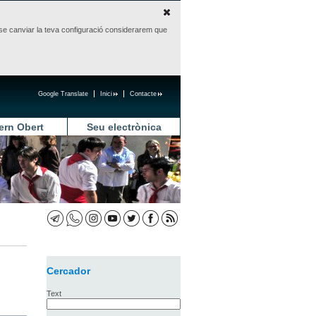
sense canviar la teva configuració considerarem que
Google Translate
Inici
Contacte
ern Obert
Seu electrònica
Cercador
Text