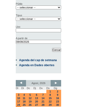
Públic
Tipus
Lloc
A partir de
Agenda del cap de setmana
Agenda en Dades obertes
Agost, 2026
Dl
Dt
Dc
Dj
Dv
Ds
Dg
1
2
3
4
5
6
7
8
9
10
11
12
13
14
15
16
17
18
19
20
21
22
23
24
25
26
27
28
29
30