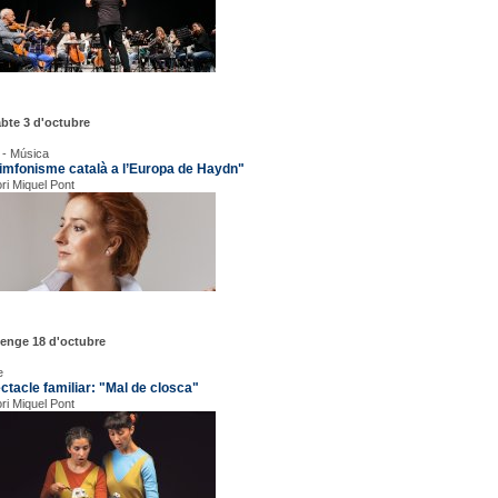
bte 3 d'octubre
 - Música
simfonisme català a l’Europa de Haydn"
ori Miquel Pont
enge 18 d'octubre
e
ctacle familiar: "Mal de closca"
ori Miquel Pont