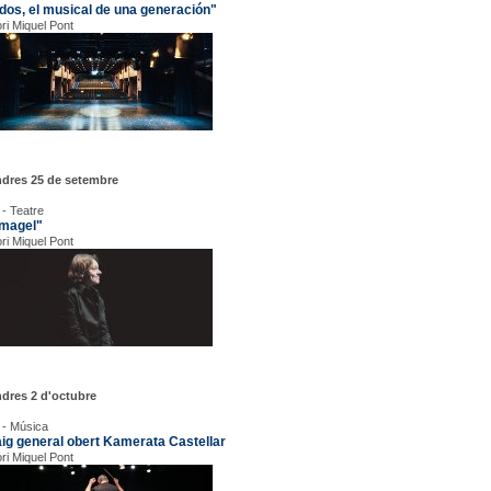
idos, el musical de una generación"
ori Miquel Pont
ndres 25 de setembre
 - Teatre
magel"
ori Miquel Pont
dres 2 d'octubre
 - Música
ig general obert Kamerata Castellar
ori Miquel Pont