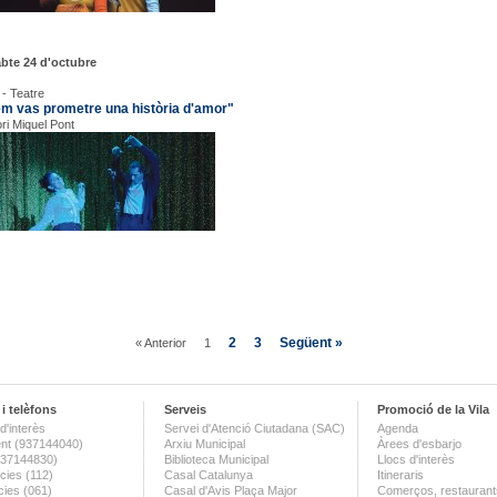
bte 24 d'octubre
 - Teatre
em vas prometre una història d'amor"
ori Miquel Pont
2
3
Següent »
« Anterior
1
i telèfons
Serveis
Promoció de la Vila
d'interès
Servei d'Atenció Ciutadana (SAC)
Agenda
nt (937144040)
Arxiu Municipal
Àrees d'esbarjo
(937144830)
Biblioteca Municipal
Llocs d'interès
ies (112)
Casal Catalunya
Itineraris
ies (061)
Casal d'Avis Plaça Major
Comerços, restaurants