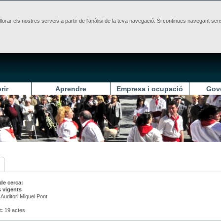
illorar els nostres serveis a partir de l'anàlisi de la teva navegació. Si continues navegant 
rir
Aprendre
Empresa i ocupació
Gov
 de cerca:
 vigents
Auditori Miquel Pont
t:
19 actes