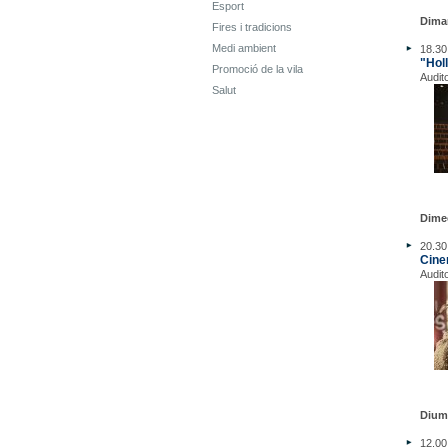
Esport
Dima
Fires i tradicions
Medi ambient
18.30
"Hol
Promoció de la vila
Audit
Salut
Dime
20.30
Cine
Audit
Dium
12.00