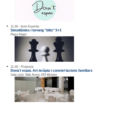
11.00 - Acte Esportiu
Simultànies i torneig "blitz" 5+3
Plaça Major
11.00 - Proposta
Dona't espai. Art teràpia i constel·lacions familiars
Sala Lluís Valls Areny d’El Mirador