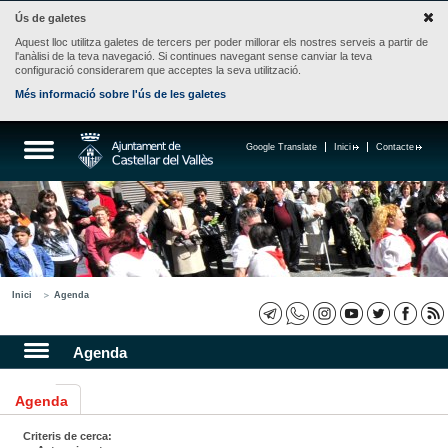
Ús de galetes
Aquest lloc utilitza galetes de tercers per poder millorar els nostres serveis a partir de
l'anàlisi de la teva navegació. Si continues navegant sense canviar la teva
configuració considerarem que acceptes la seva utilització.
Més informació sobre l'ús de les galetes
Google Translate
Inici
Contacte
Inici
Agenda
Agenda
Agenda
Criteris de cerca: