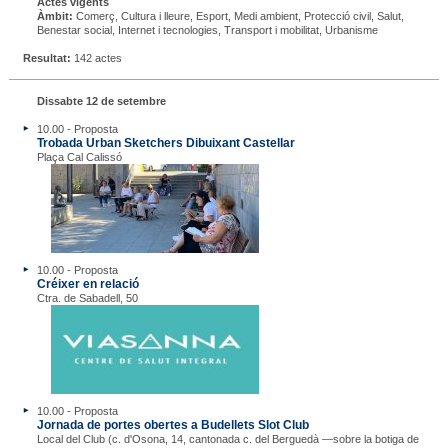
Actes vigents
Àmbit:
Comerç, Cultura i lleure, Esport, Medi ambient, Protecció civil, Salut,
Benestar social, Internet i tecnologies, Transport i mobilitat, Urbanisme
Resultat:
142 actes
Dissabte 12 de setembre
10.00 - Proposta
Trobada Urban Sketchers Dibuixant Castellar
Plaça Cal Calissó
10.00 - Proposta
Créixer en relació
Ctra. de Sabadell, 50
10.00 - Proposta
Jornada de portes obertes a Budellets Slot Club
Local del Club (c. d'Osona, 14, cantonada c. del Berguedà —sobre la botiga de