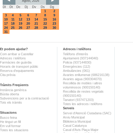
Agost, 2026
Dl
Dt
Dc
Dj
Dv
Ds
Dg
1
2
3
4
5
6
7
8
9
10
11
12
13
14
15
16
17
18
19
20
21
22
23
24
25
26
27
28
29
30
31
Et podem ajudar?
Adreces i telèfons
Com arribar a Castellar
Telèfons d'interès
Adreces i telèfons
Ajuntament (937144040)
Farmàcies de guàrdia
Policia (937144830)
Horaris de transport públic
Emergències (112)
Reserva d'equipaments
Ambulàncies (061)
Cita prèvia
Avaries enllumenat (686216138)
Avaries aigua (900304070)
Recollida de mobles i altres
Tràmits Freqüents
voluminosos (900150140)
Instància genèrica
Recollida de restes vegetals
Bústia oberta
(900150140)
Subvencions per a la contractació
Tanatori (937471203)
Tots els tràmits
Totes les adreces i telèfons
Serveis
Situacions
Servei d'Atenció Ciutadana (SAC)
Arxiu Municipal
Busco feina
Biblioteca Municipal
He tingut un fill
Casal Catalunya
Em vull formar
Casal d'Avis Plaça Major
Totes les situacions