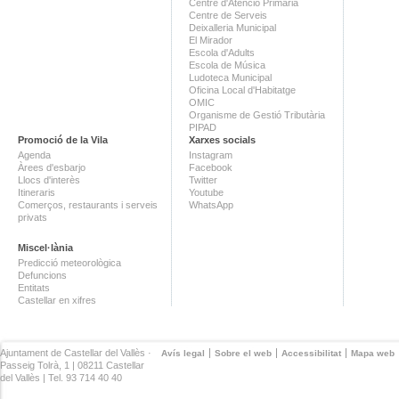
Centre d'Atenció Primària
Centre de Serveis
Deixalleria Municipal
El Mirador
Escola d'Adults
Escola de Música
Ludoteca Municipal
Oficina Local d'Habitatge
OMIC
Organisme de Gestió Tributària
PIPAD
Promoció de la Vila
Xarxes socials
Agenda
Instagram
Àrees d'esbarjo
Facebook
Llocs d'interès
Twitter
Itineraris
Youtube
Comerços, restaurants i serveis
WhatsApp
privats
Miscel·lània
Predicció meteorològica
Defuncions
Entitats
Castellar en xifres
Ajuntament de Castellar del Vallès ·
Avís legal
Sobre el web
Accessibilitat
Mapa web
Passeig Tolrà, 1 | 08211 Castellar
del Vallès | Tel. 93 714 40 40