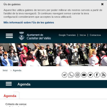
Ús de galetes
Aquest lloc utilitza galetes de tercers per poder millorar els nostres serveis a partir de
l'anàlisi de la teva navegació. Si continues navegant sense canviar la teva
configuració considerarem que acceptes la seva utilització.
Més informació sobre l'ús de les galetes
Google Translate
Inici
Contacte
Inici
Agenda
Agenda
Agenda
Criteris de cerca: