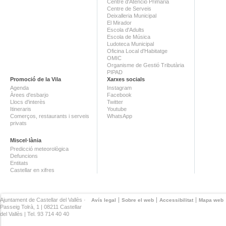
Centre d'Atenció Primària
Centre de Serveis
Deixalleria Municipal
El Mirador
Escola d'Adults
Escola de Música
Ludoteca Municipal
Oficina Local d'Habitatge
OMIC
Organisme de Gestió Tributària
PIPAD
Promoció de la Vila
Xarxes socials
Agenda
Instagram
Àrees d'esbarjo
Facebook
Llocs d'interès
Twitter
Itineraris
Youtube
Comerços, restaurants i serveis
WhatsApp
privats
Miscel·lània
Predicció meteorològica
Defuncions
Entitats
Castellar en xifres
Ajuntament de Castellar del Vallès ·
Avís legal
Sobre el web
Accessibilitat
Mapa web
Passeig Tolrà, 1 | 08211 Castellar
del Vallès | Tel. 93 714 40 40