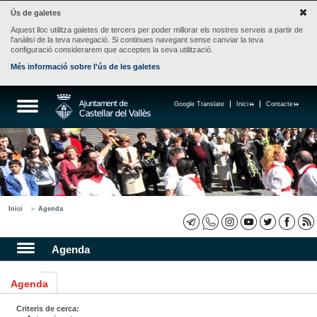
Ús de galetes
Aquest lloc utilitza galetes de tercers per poder millorar els nostres serveis a partir de
l'anàlisi de la teva navegació. Si continues navegant sense canviar la teva
configuració considerarem que acceptes la seva utilització.
Més informació sobre l'ús de les galetes
Google Translate
Inici
Contacte
Inici
Agenda
Agenda
Agenda
Criteris de cerca: