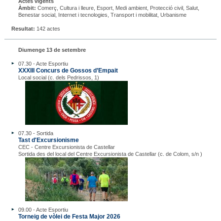
Actes vigents
Àmbit:
Comerç, Cultura i lleure, Esport, Medi ambient, Protecció civil, Salut,
Benestar social, Internet i tecnologies, Transport i mobilitat, Urbanisme
Resultat:
142 actes
Diumenge 13 de setembre
07.30 - Acte Esportiu
XXXIII Concurs de Gossos d’Empait
Local social (c. dels Pedrissos, 1)
07.30 - Sortida
Tast d'Excursionisme
CEC - Centre Excursionista de Castellar
Sortida des del local del Centre Excursionista de Castellar (c. de Colom, s/n )
09.00 - Acte Esportiu
Torneig de vòlei de Festa Major 2026