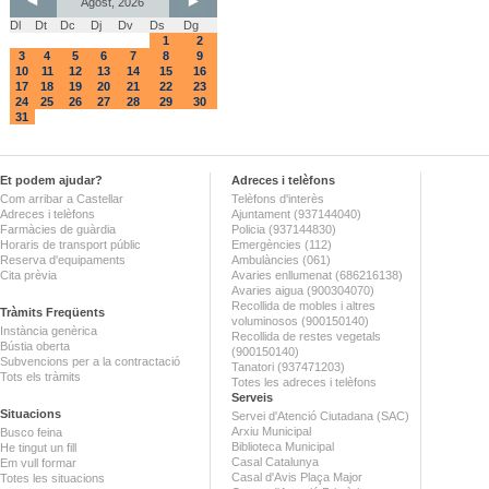
Agost, 2026
Dl
Dt
Dc
Dj
Dv
Ds
Dg
1
2
3
4
5
6
7
8
9
10
11
12
13
14
15
16
17
18
19
20
21
22
23
24
25
26
27
28
29
30
31
Et podem ajudar?
Adreces i telèfons
Com arribar a Castellar
Telèfons d'interès
Adreces i telèfons
Ajuntament (937144040)
Farmàcies de guàrdia
Policia (937144830)
Horaris de transport públic
Emergències (112)
Reserva d'equipaments
Ambulàncies (061)
Cita prèvia
Avaries enllumenat (686216138)
Avaries aigua (900304070)
Recollida de mobles i altres
Tràmits Freqüents
voluminosos (900150140)
Instància genèrica
Recollida de restes vegetals
Bústia oberta
(900150140)
Subvencions per a la contractació
Tanatori (937471203)
Tots els tràmits
Totes les adreces i telèfons
Serveis
Situacions
Servei d'Atenció Ciutadana (SAC)
Arxiu Municipal
Busco feina
Biblioteca Municipal
He tingut un fill
Casal Catalunya
Em vull formar
Casal d'Avis Plaça Major
Totes les situacions