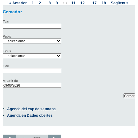
« Anterior
1
2
8
9
11
12
17
18
Següent »
...
10
...
Cercador
Text
Públic
Tipus
Lloc
A partir de
Agenda del cap de setmana
Agenda en Dades obertes