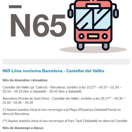
N65 Línia nocturna Barcelona - Castellar del Vallès
Nits de divendres i dissabtes
Castellar del Vallès (pl. Calissó) - Barcelona: sortides a les 23.27* – 00.37 – 01.50 –
03.10 – 04.23 (fins a Sabadell) – 05.43 (fins a Sabadell)
Barcelona (Ronda de Sant Pere) - Castellar del Vallès: sortides a les 00.17** – 00.35 –
01.55 - 03.08 – 04.28
(*) Aquest autobús inicia el seu recorregut a la Plaça d'Espanya (Sabadell Nord) en
direcció Barcelona
(**) Aquest autobús inicia el seu recorregut al Parc Taulí (Sabadell) en direcció Castellar
Nits de diumenge a dijous