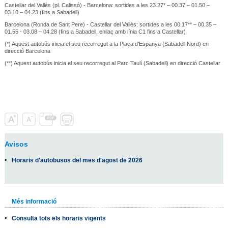
Castellar del Vallès (pl. Calissó) - Barcelona: sortides a les 23.27* – 00.37 – 01.50 –
03.10 – 04.23 (fins a Sabadell)
Barcelona (Ronda de Sant Pere) - Castellar del Vallès: sortides a les 00.17** – 00.35 –
01.55 - 03.08 – 04.28 (fins a Sabadell, enllaç amb línia C1 fins a Castellar)
(*) Aquest autobús inicia el seu recorregut a la Plaça d'Espanya (Sabadell Nord) en
direcció Barcelona
(**) Aquest autobús inicia el seu recorregut al Parc Taulí (Sabadell) en direcció Castellar
Avisos
Horaris d'autobusos del mes d'agost de 2026
Més informació
Consulta tots els horaris vigents