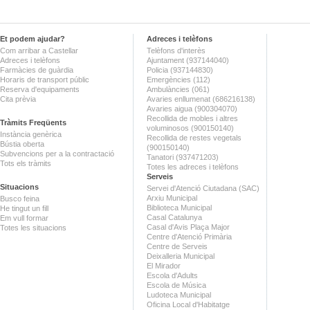
Et podem ajudar?
Adreces i telèfons
Com arribar a Castellar
Telèfons d'interès
Adreces i telèfons
Ajuntament (937144040)
Farmàcies de guàrdia
Policia (937144830)
Horaris de transport públic
Emergències (112)
Reserva d'equipaments
Ambulàncies (061)
Cita prèvia
Avaries enllumenat (686216138)
Avaries aigua (900304070)
Recollida de mobles i altres
Tràmits Freqüents
voluminosos (900150140)
Instància genèrica
Recollida de restes vegetals
Bústia oberta
(900150140)
Subvencions per a la contractació
Tanatori (937471203)
Tots els tràmits
Totes les adreces i telèfons
Serveis
Situacions
Servei d'Atenció Ciutadana (SAC)
Arxiu Municipal
Busco feina
Biblioteca Municipal
He tingut un fill
Casal Catalunya
Em vull formar
Casal d'Avis Plaça Major
Totes les situacions
Centre d'Atenció Primària
Centre de Serveis
Deixalleria Municipal
El Mirador
Escola d'Adults
Escola de Música
Ludoteca Municipal
Oficina Local d'Habitatge