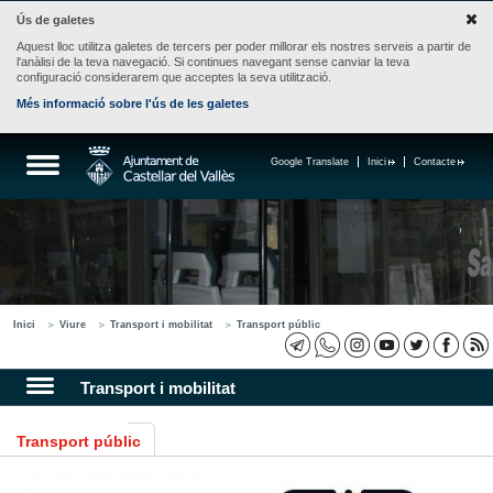
Ús de galetes
Aquest lloc utilitza galetes de tercers per poder millorar els nostres serveis a partir de
l'anàlisi de la teva navegació. Si continues navegant sense canviar la teva
configuració considerarem que acceptes la seva utilització.
Més informació sobre l'ús de les galetes
Google Translate
Inici
Contacte
Inici
Viure
Transport i mobilitat
Transport públic
Transport i mobilitat
Transport públic