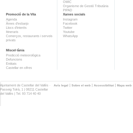
OMIC
Organisme de Gestió Tributària
PIPAD
Promoció de la Vila
Xarxes socials
Agenda
Instagram
Àrees d'esbarjo
Facebook
Llocs d'interès
Twitter
Itineraris
Youtube
Comerços, restaurants i serveis
WhatsApp
privats
Miscel·lània
Predicció meteorològica
Defuncions
Entitats
Castellar en xifres
Ajuntament de Castellar del Vallès ·
Avís legal
Sobre el web
Accessibilitat
Mapa web
Passeig Tolrà, 1 | 08211 Castellar
del Vallès | Tel. 93 714 40 40